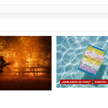
¿HABLAMOS DE VINO?
EVENTOS
VINEVENT traslada los vinos 
esurgen como escudo de
Utiel-Requena a la costa par
erritorial frente a la
un modelo de enoturismo est