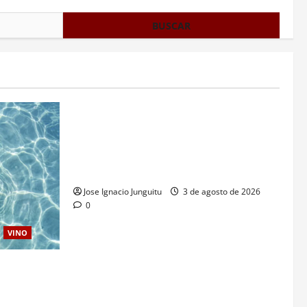
¿HABLAMOS DE VINO?
VINO
Campos eléctricos, ultrasonidos y
microondas: La enologia de precision
revoluciona la extracción en la
maceración del vino
Jose Ignacio Junguitu
3 de agosto de 2026
0
VINO
de la DO
a consolidar
rategico de