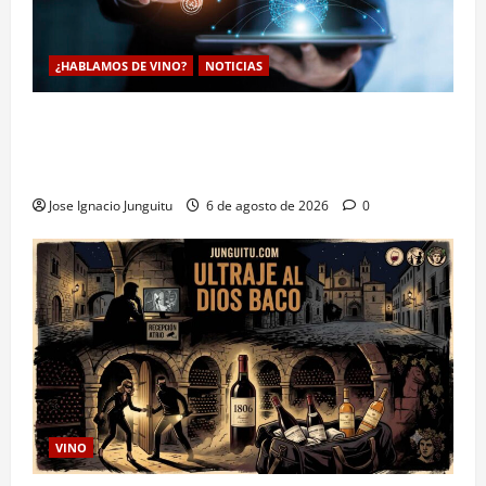
¿HABLAMOS DE VINO?
NOTICIAS
La inteligencia artificial enologia se despliega en la
bodega para predecir y optimizar el compostaje de
pieles de uva blanca
Jose Ignacio Junguitu
6 de agosto de 2026
0
VINO