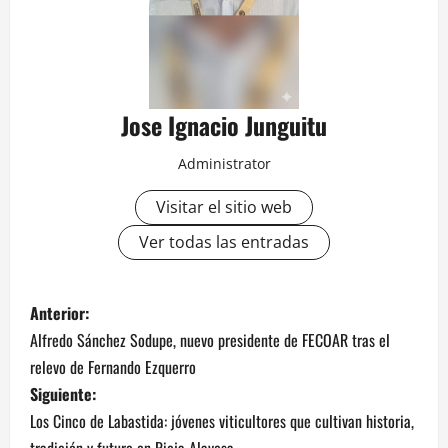
Jose Ignacio Junguitu
Administrator
Visitar el sitio web
Ver todas las entradas
N
Anterior:
Alfredo Sánchez Sodupe, nuevo presidente de FECOAR tras el
a
relevo de Fernando Ezquerro
v
Siguiente:
Los Cinco de Labastida: jóvenes viticultores que cultivan historia,
e
tradición y futuro en Rioja Alavesa