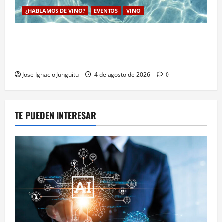
¿HABLAMOS DE VINO?
EVENTOS
VINO
VINEVENT traslada los vinos de la DO Utiel-Requena
a la costa para consolidar un modelo de enoturismo
estrategico de verano
Jose Ignacio Junguitu
4 de agosto de 2026
0
TE PUEDEN INTERESAR