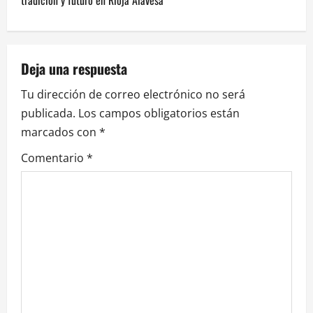
g
a
Deja una respuesta
c
Tu dirección de correo electrónico no será
i
publicada.
Los campos obligatorios están
marcados con
*
ó
Comentario
*
n
d
e
e
n