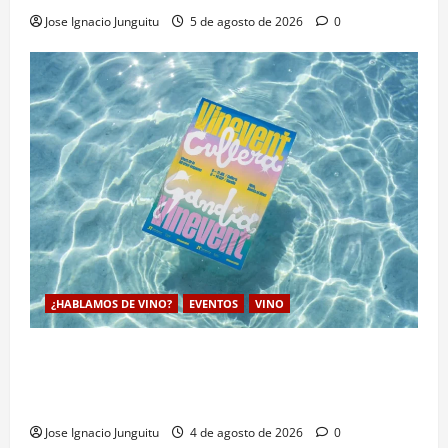
Jose Ignacio Junguitu
5 de agosto de 2026
0
¿HABLAMOS DE VINO?
EVENTOS
VINO
VINEVENT traslada los vinos de la DO Utiel-Requena
a la costa para consolidar un modelo de enoturismo
estrategico de verano
Jose Ignacio Junguitu
4 de agosto de 2026
0