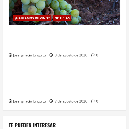
¿HABLAMOS DE VINO?
NOTICIAS
La viticultura de precision abre nuevas vías
genéticas con un descubrimiento molecular para
proteger la vid frente al frío
Jose Ignacio Junguitu
8 de agosto de 2026
0
¿HABLAMOS DE VINO?
NOTICIAS
VINO
La microoxigenación hiperbárica enología
revoluciona la fermentación de la variedad
Monastrell para potenciar color y aromas sin alterar
el proceso
Jose Ignacio Junguitu
7 de agosto de 2026
0
TE PUEDEN INTERESAR