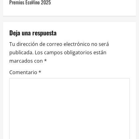
e
Premios EcoVino 2025
g
a
Deja una respuesta
c
Tu dirección de correo electrónico no será
i
publicada.
Los campos obligatorios están
marcados con
*
ó
Comentario
*
n
d
e
e
n