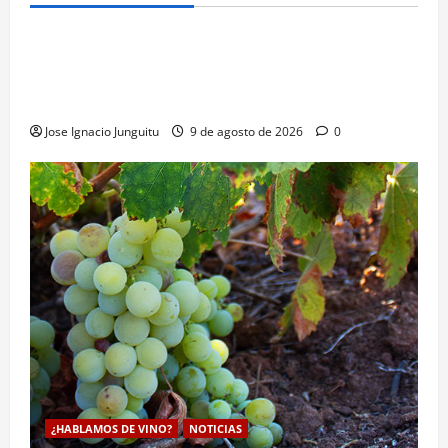
¿HABLAMOS DE VINO?
NOTICIAS
VINO
Georgia subastará 40.000 botellas de la histórica
bodega de Stalin para financiar una escuela de
enologia e impulsar su posicionamiento comercial
Jose Ignacio Junguitu
9 de agosto de 2026
0
¿HABLAMOS DE VINO?
NOTICIAS