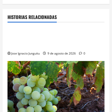
HISTORIAS RELACIONADAS
¿HABLAMOS DE VINO?
NOTICIAS
VINO
Georgia subastará 40.000 botellas de la histórica
bodega de Stalin para financiar una escuela de
enologia e impulsar su posicionamiento comercial
Jose Ignacio Junguitu
9 de agosto de 2026
0