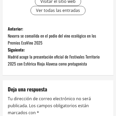
Visitar el sitio web
Ver todas las entradas
N
Anterior:
Navarra se consolida en el podio del vino ecológico en los
a
Premios EcoVino 2025
v
Siguiente:
Madrid acoge la presentación oficial de Festivales Territorio
e
2025 con Esférica Rioja Alavesa como protagonista
g
a
Deja una respuesta
c
Tu dirección de correo electrónico no será
i
publicada.
Los campos obligatorios están
marcados con
*