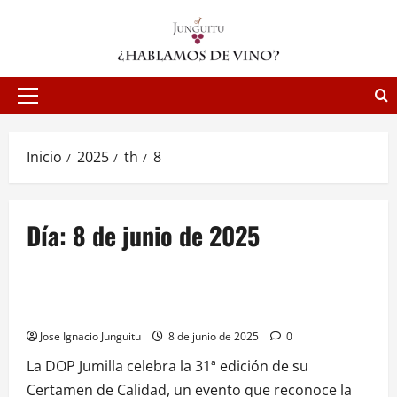
Saltar
al
contenido
Menú
principal
Inicio
2025
th
8
Día:
8 de junio de 2025
NOTICIAS
31 Certamen de Calidad Vinos DOP Jumilla premia la
excelencia con 12 medallas de oro
Jose Ignacio Junguitu
8 de junio de 2025
0
La DOP Jumilla celebra la 31ª edición de su
Certamen de Calidad, un evento que reconoce la