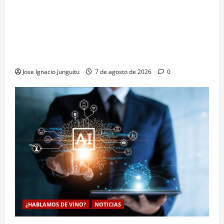
La microoxigenación hiperbárica enología
revoluciona la fermentación de la variedad
Monastrell para potenciar color y aromas sin alterar
el proceso
Jose Ignacio Junguitu
7 de agosto de 2026
0
¿HABLAMOS DE VINO?
NOTICIAS