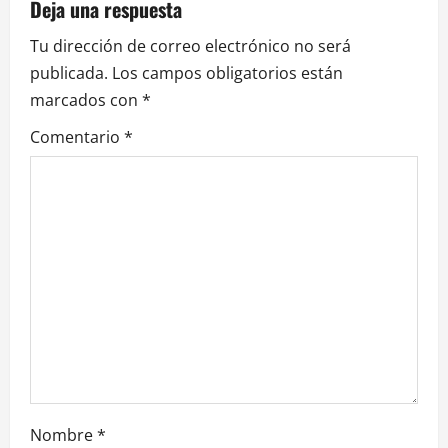
Deja una respuesta
c
Tu dirección de correo electrónico no será
i
publicada.
Los campos obligatorios están
marcados con
*
ó
Comentario
*
n
d
e
e
n
t
r
Nombre
*