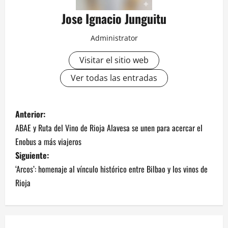
Jose Ignacio Junguitu
Administrator
Visitar el sitio web
Ver todas las entradas
N
Anterior:
ABAE y Ruta del Vino de Rioja Alavesa se unen para acercar el
a
Enobus a más viajeros
v
Siguiente:
‘Arcos’: homenaje al vínculo histórico entre Bilbao y los vinos de
e
Rioja
g
a