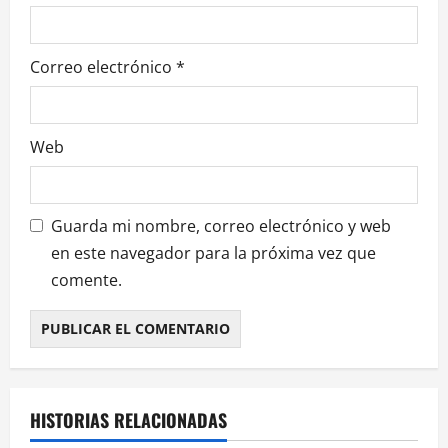
a
d
Correo electrónico
*
a
s
Web
Guarda mi nombre, correo electrónico y web
en este navegador para la próxima vez que
comente.
HISTORIAS RELACIONADAS
¿HABLAMOS DE VINO?
NOTICIAS