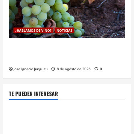
¿HABLAMOS DE VINO?
NOTICIAS
La viticultura de precision abre nuevas vías
genéticas con un descubrimiento molecular para
proteger la vid frente al frío
Jose Ignacio Junguitu
8 de agosto de 2026
0
TE PUEDEN INTERESAR
¿HABLAMOS DE VINO?
NOTICIAS
La contracción del granel y las D.O.P. sacude la
macroeconomia vinicola española con pérdidas de
160 millones de euros