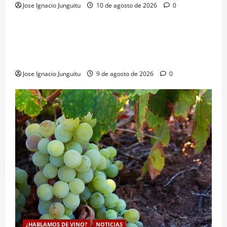
Jose Ignacio Junguitu
10 de agosto de 2026
0
¿HABLAMOS DE VINO?
NOTICIAS
VINO
Georgia subastará 40.000 botellas de la histórica
bodega de Stalin para financiar una escuela de
enologia e impulsar su posicionamiento comercial
Jose Ignacio Junguitu
9 de agosto de 2026
0
¿HABLAMOS DE VINO?
NOTICIAS