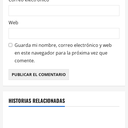
s
Web
Guarda mi nombre, correo electrónico y web
en este navegador para la próxima vez que
comente.
HISTORIAS RELACIONADAS
¿HABLAMOS DE VINO?
NOTICIAS
VINO
Georgia subastará 40.000 botellas de la histórica
bodega de Stalin para financiar una escuela de