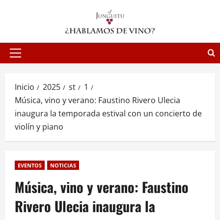
Saltar
al
contenido
Menú
principal
Inicio
2025
st
1
Música, vino y verano: Faustino Rivero Ulecia
inaugura la temporada estival con un concierto de
violín y piano
EVENTOS
NOTICIAS
Música, vino y verano: Faustino
Rivero Ulecia inaugura la