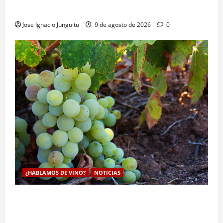
enologia e impulsar su posicionamiento comercial
Jose Ignacio Junguitu
9 de agosto de 2026
0
¿HABLAMOS DE VINO?
NOTICIAS
La viticultura de precision abre nuevas vías
genéticas con un descubrimiento molecular para
proteger la vid frente al frío