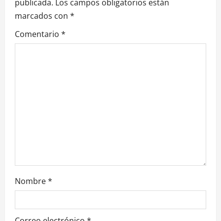
publicada.
Los campos obligatorios están
ó
marcados con
*
n
Comentario
*
d
e
e
n
t
r
a
Nombre
*
d
a
Correo electrónico
*