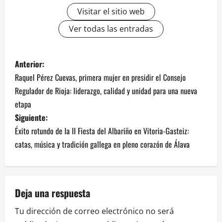
Visitar el sitio web
Ver todas las entradas
N
Anterior:
Raquel Pérez Cuevas, primera mujer en presidir el Consejo
a
Regulador de Rioja: liderazgo, calidad y unidad para una nueva
v
etapa
Siguiente:
e
Éxito rotundo de la II Fiesta del Albariño en Vitoria-Gasteiz:
catas, música y tradición gallega en pleno corazón de Álava
g
a
c
Deja una respuesta
i
Tu dirección de correo electrónico no será