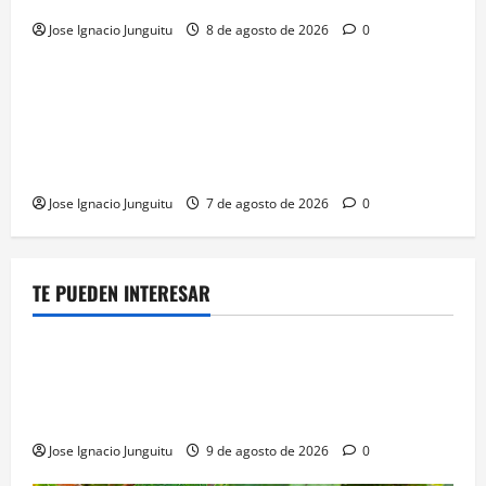
Jose Ignacio Junguitu
8 de agosto de 2026
0
¿HABLAMOS DE VINO?
NOTICIAS
VINO
La microoxigenación hiperbárica enología
revoluciona la fermentación de la variedad
Monastrell para potenciar color y aromas sin alterar
el proceso
Jose Ignacio Junguitu
7 de agosto de 2026
0
TE PUEDEN INTERESAR
¿HABLAMOS DE VINO?
NOTICIAS
VINO
Georgia subastará 40.000 botellas de la histórica
bodega de Stalin para financiar una escuela de
enologia e impulsar su posicionamiento comercial
Jose Ignacio Junguitu
9 de agosto de 2026
0