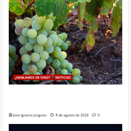
¿HABLAMOS DE VINO?
NOTICIAS
La viticultura de precision abre nuevas vías
genéticas con un descubrimiento molecular para
proteger la vid frente al frío
Jose Ignacio Junguitu
8 de agosto de 2026
0