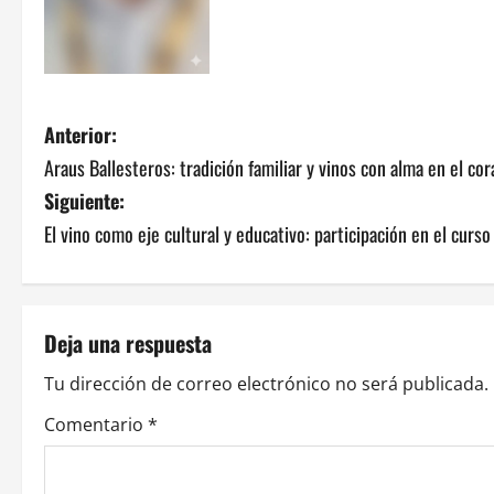
N
Anterior:
Araus Ballesteros: tradición familiar y vinos con alma en el co
a
Siguiente:
v
El vino como eje cultural y educativo: participación en el cur
e
g
Deja una respuesta
a
Tu dirección de correo electrónico no será publicada.
c
Comentario
*
i