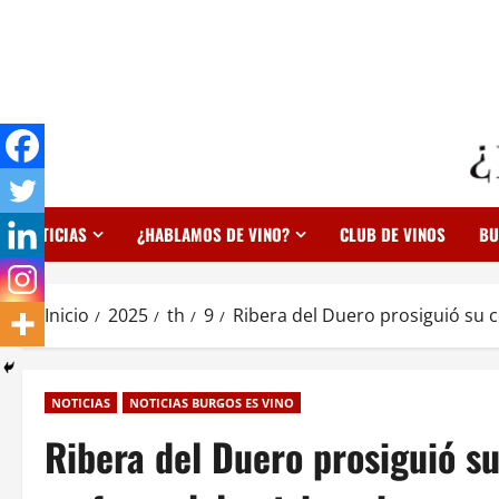
Saltar
al
contenido
NOTICIAS
¿HABLAMOS DE VINO?
CLUB DE VINOS
BU
Inicio
2025
th
9
Ribera del Duero prosiguió su 
NOTICIAS
NOTICIAS BURGOS ES VINO
Ribera del Duero prosiguió s