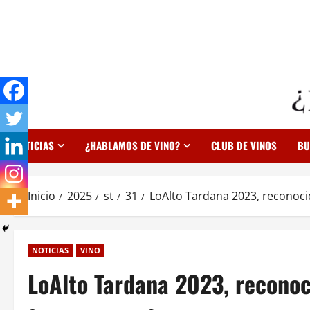
Saltar
al
contenido
NOTICIAS
¿HABLAMOS DE VINO?
CLUB DE VINOS
BU
Inicio
2025
st
31
LoAlto Tardana 2023, reconoci
NOTICIAS
VINO
LoAlto Tardana 2023, reconoc