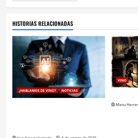
HISTORIAS RELACIONADAS
VINO
¿HABLAMOS DE VINO?
NOTICIAS
Ultraje al 
Manu Herre
La inteligencia artificial enologia se
despliega en la bodega para predecir y
optimizar el compostaje de pieles de uva
blanca
Jose Ignacio Junguitu
6 de agosto de 2026