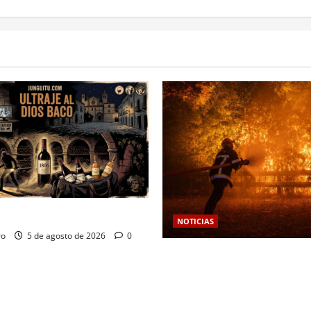
Dios Baco
NOTICIAS
ro
5 de agosto de 2026
0
Las viñas resurgen como esc
protección territorial frente 
amenaza devastadora del ca
climático