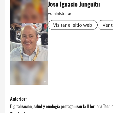
Jose Ignacio Junguitu
Administrator
Visitar el sitio web
Ver 
N
Anterior:
Digitalización, salud y enología protagonizan la II Jornada Técn
a