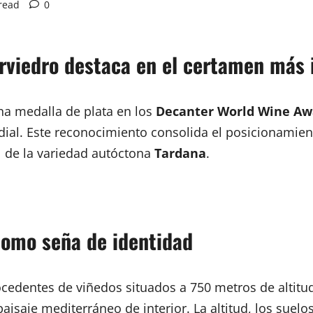
read
0
rviedro destaca en el certamen más 
na medalla de plata en los
Decanter World Wine Aw
ndial. Este reconocimiento consolida el posicionamie
l de la variedad autóctona
Tardana
.
 como seña de identidad
edentes de viñedos situados a 750 metros de altitu
 paisaje mediterráneo de interior. La altitud, los suel