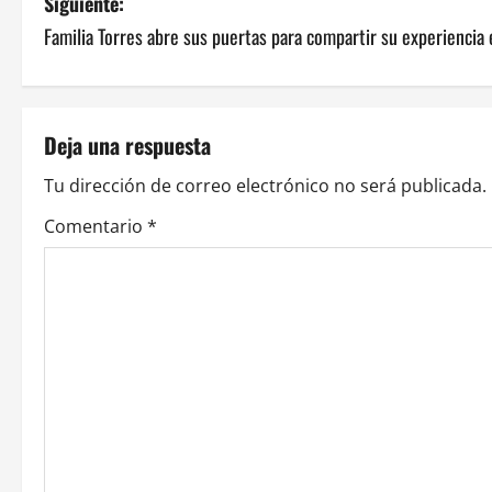
Siguiente:
v
Familia Torres abre sus puertas para compartir su experiencia 
e
g
Deja una respuesta
a
Tu dirección de correo electrónico no será publicada.
c
Comentario
*
i
ó
n
d
e