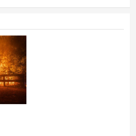
udo de
a la
mbio