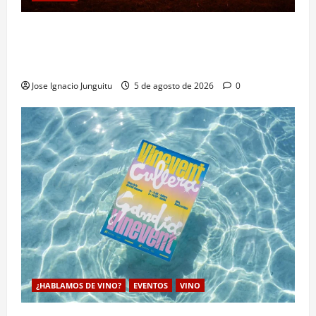
Las viñas resurgen como escudo de protección
territorial frente a la amenaza devastadora del
cambio climático
Jose Ignacio Junguitu
5 de agosto de 2026
0
¿HABLAMOS DE VINO?
EVENTOS
VINO