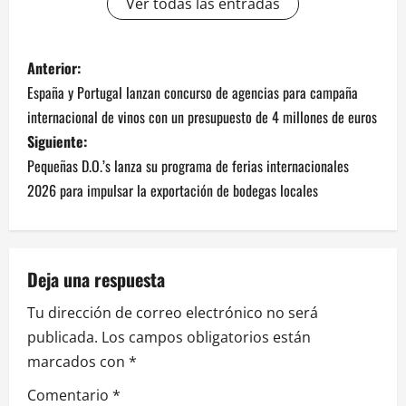
Ver todas las entradas
N
Anterior:
España y Portugal lanzan concurso de agencias para campaña
a
internacional de vinos con un presupuesto de 4 millones de euros
v
Siguiente:
Pequeñas D.O.’s lanza su programa de ferias internacionales
e
2026 para impulsar la exportación de bodegas locales
g
a
Deja una respuesta
c
Tu dirección de correo electrónico no será
i
publicada.
Los campos obligatorios están
marcados con
*
ó
Comentario
*