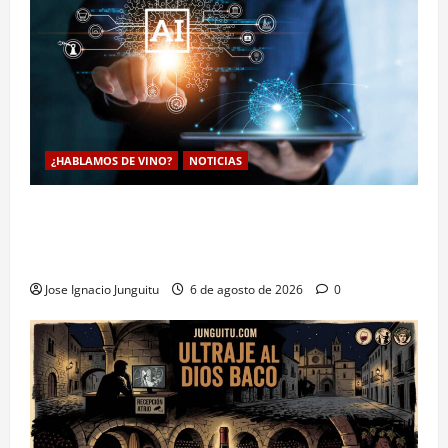
¿HABLAMOS DE VINO?
NOTICIAS
La inteligencia artificial enologia se despliega en la
bodega para predecir y optimizar el compostaje de
pieles de uva blanca
Jose Ignacio Junguitu
6 de agosto de 2026
0