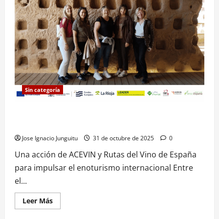
del
vino
con
una
jornada
pionera
sobre
innovación
y
sostenibilidad
Sin categoría
Varios touroperadores irlandeses visitan la Ruta del Vino
Rioja Oriental
Jose Ignacio Junguitu
31 de octubre de 2025
0
Una acción de ACEVIN y Rutas del Vino de España
para impulsar el enoturismo internacional Entre
el...
Leer
Leer Más
más
acerca