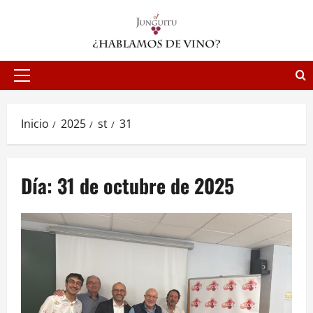
Saltar
al
contenido
Menú
principal
Inicio
2025
st
31
Día:
31 de octubre de 2025