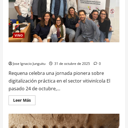
VINO
Requena impulsa la digitalización del vino con una jornada
pionera sobre innovación y sostenibilidad
Jose Ignacio Junguitu
31 de octubre de 2025
0
Requena celebra una jornada pionera sobre
digitalización práctica en el sector vitivinícola El
pasado 24 de octubre,...
Leer
Leer Más
más
acerca
de
Requena
impulsa
la
digitalización