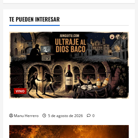
de
Varios
touroperadores
irlandeses
TE PUEDEN INTERESAR
visitan
la
Ruta
del
Vino
Rioja
Oriental
VINO
Ultraje al Dios Baco
Manu Herrero
5 de agosto de 2026
0