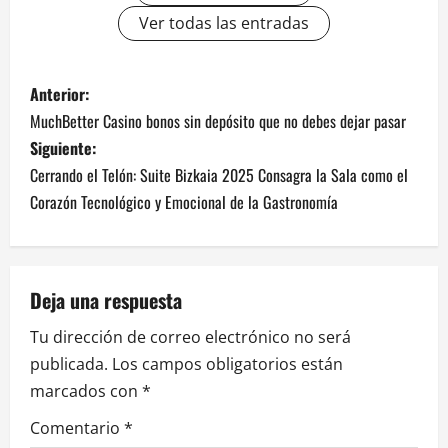
Ver todas las entradas
N
Anterior:
MuchBetter Casino bonos sin depósito que no debes dejar pasar
a
Siguiente:
v
Cerrando el Telón: Suite Bizkaia 2025 Consagra la Sala como el
Corazón Tecnológico y Emocional de la Gastronomía
e
g
Deja una respuesta
a
Tu dirección de correo electrónico no será
c
publicada.
Los campos obligatorios están
i
marcados con
*
ó
Comentario
*