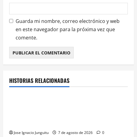
s
Guarda mi nombre, correo electrónico y web
en este navegador para la próxima vez que
comente.
HISTORIAS RELACIONADAS
¿HABLAMOS DE VINO?
NOTICIAS
VINO
La microoxigenación hiperbárica enología
revoluciona la fermentación de la variedad
Monastrell para potenciar color y aromas sin alterar
el proceso
Jose Ignacio Junguitu
7 de agosto de 2026
0