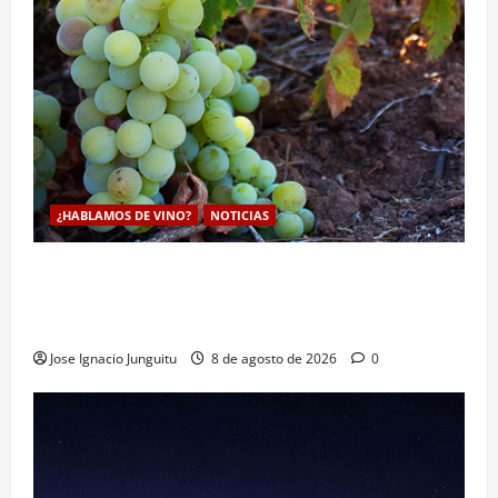
¿HABLAMOS DE VINO?
NOTICIAS
La viticultura de precision abre nuevas vías
genéticas con un descubrimiento molecular para
proteger la vid frente al frío
Jose Ignacio Junguitu
8 de agosto de 2026
0