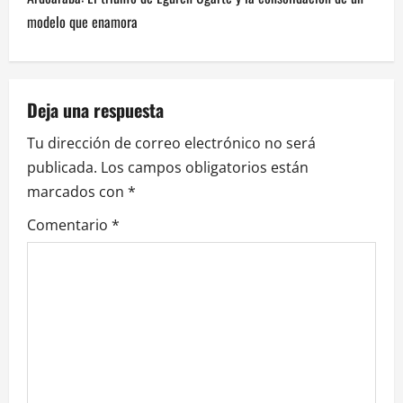
e
modelo que enamora
g
a
Deja una respuesta
c
Tu dirección de correo electrónico no será
i
publicada.
Los campos obligatorios están
marcados con
*
ó
Comentario
*
n
d
e
e
n