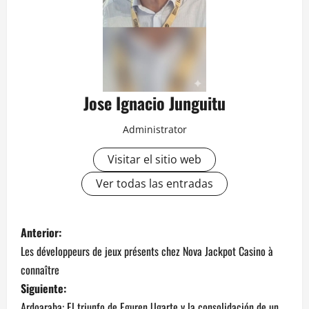
Jose Ignacio Junguitu
Administrator
Visitar el sitio web
Ver todas las entradas
N
Anterior:
Les développeurs de jeux présents chez Nova Jackpot Casino à
a
connaître
v
Siguiente:
Ardoaraba: El triunfo de Eguren Ugarte y la consolidación de un