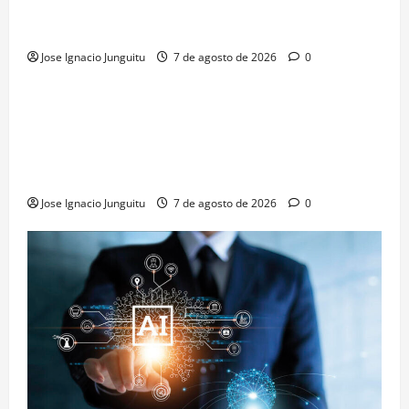
Eclipse solar en Beronia: astroturismo y vino en
Rioja Alta
Jose Ignacio Junguitu
7 de agosto de 2026
0
¿HABLAMOS DE VINO?
NOTICIAS
VINO
La microoxigenación hiperbárica enología
revoluciona la fermentación de la variedad
Monastrell para potenciar color y aromas sin alterar
el proceso
Jose Ignacio Junguitu
7 de agosto de 2026
0