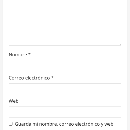
e
n
t
r
Nombre
*
a
d
Correo electrónico
*
a
s
Web
Guarda mi nombre, correo electrónico y web