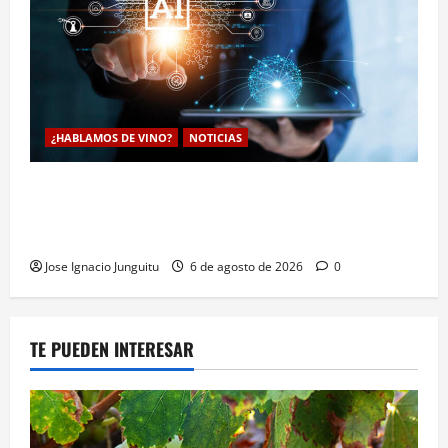
¿HABLAMOS DE VINO?
NOTICIAS
La inteligencia artificial enologia se despliega en la
bodega para predecir y optimizar el compostaje de
pieles de uva blanca
Jose Ignacio Junguitu
6 de agosto de 2026
0
TE PUEDEN INTERESAR