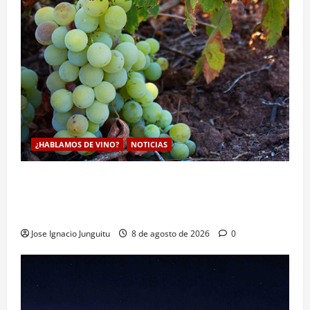
¿HABLAMOS DE VINO?
NOTICIAS
La viticultura de precision abre nuevas vías
genéticas con un descubrimiento molecular para
proteger la vid frente al frío
Jose Ignacio Junguitu
8 de agosto de 2026
0