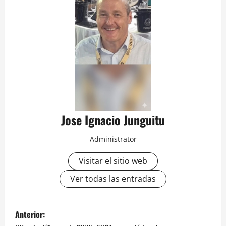
Jose Ignacio Junguitu
Administrator
Visitar el sitio web
Ver todas las entradas
N
Anterior: