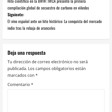
Hito científico en la BWW: IWCA presentó la primera
a
compilación global de secuestro de carbono en viñedos
v
Siguiente:
El vino español ante un hito histórico: La conquista del mercado
e
indio tras la rebaja de aranceles
g
a
Deja una respuesta
c
Tu dirección de correo electrónico no será
i
publicada.
Los campos obligatorios están
marcados con
*
ó
Comentario
*
n
d
e