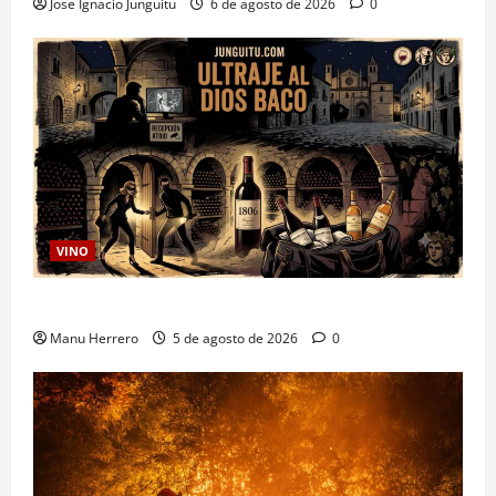
Jose Ignacio Junguitu
6 de agosto de 2026
0
VINO
Ultraje al Dios Baco
Manu Herrero
5 de agosto de 2026
0