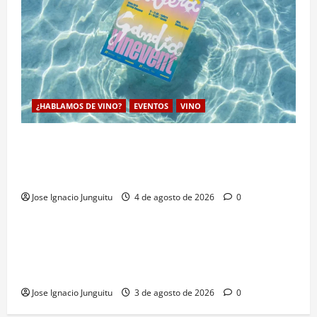
¿HABLAMOS DE VINO?
EVENTOS
VINO
VINEVENT traslada los vinos de la DO Utiel-Requena
a la costa para consolidar un modelo de enoturismo
estrategico de verano
Jose Ignacio Junguitu
4 de agosto de 2026
0
¿HABLAMOS DE VINO?
VINO
Campos eléctricos, ultrasonidos y microondas: La
enologia de precision revoluciona la extracción en la
maceración del vino
Jose Ignacio Junguitu
3 de agosto de 2026
0