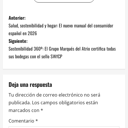
N
Anterior:
Salud, sostenibilidad y hogar: El nuevo manual del consumidor
a
español en 2026
v
Siguiente:
Sostenibilidad 360º: El Grupo Marqués del Atrio certifica todas
e
sus bodegas con el sello SWfCP
g
a
Deja una respuesta
c
Tu dirección de correo electrónico no será
i
publicada.
Los campos obligatorios están
marcados con
*
ó
Comentario
*
n