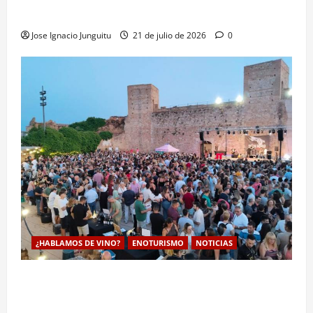
en el mercado internacional vino
Jose Ignacio Junguitu
21 de julio de 2026
0
¿HABLAMOS DE VINO?
ENOTURISMO
NOTICIAS
El Tardeo con la DO Utiel-Requena reune a 18
bodegas en Requena para potenciar el enoturismo