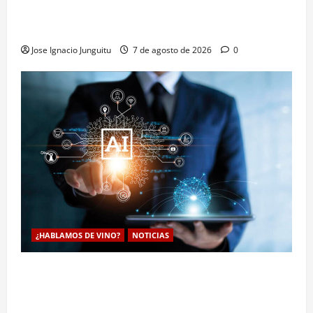
Monastrell para potenciar color y aromas sin alterar
el proceso
Jose Ignacio Junguitu
7 de agosto de 2026
0
¿HABLAMOS DE VINO?
NOTICIAS
La inteligencia artificial enologia se despliega en la
bodega para predecir y optimizar el compostaje de
pieles de uva blanca