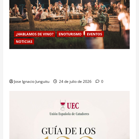
¿HABLAMOS DE VINO?
ENOTURISMO
EVENTOS
NOTICIAS
Mahasti Artean celebra su 7ª edición en Durangaldea
para impulsar el enoturismo estrategico del txakoli
de Bizkaia
Jose Ignacio Junguitu
24 de julio de 2026
0