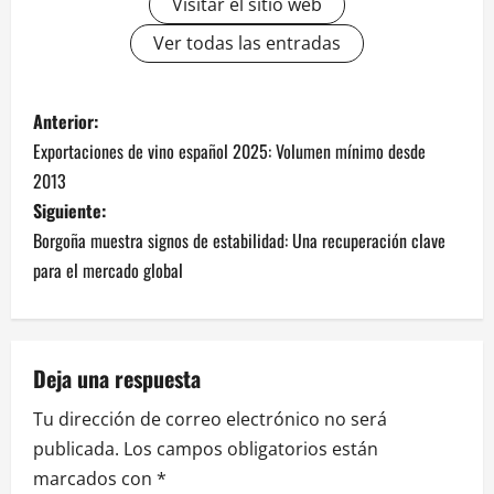
Visitar el sitio web
Ver todas las entradas
N
Anterior:
Exportaciones de vino español 2025: Volumen mínimo desde
a
2013
v
Siguiente:
Borgoña muestra signos de estabilidad: Una recuperación clave
e
para el mercado global
g
a
Deja una respuesta
c
Tu dirección de correo electrónico no será
i
publicada.
Los campos obligatorios están
marcados con
*