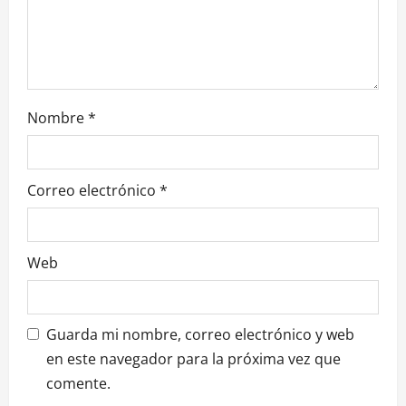
n
t
r
Nombre
*
a
d
Correo electrónico
*
a
s
Web
Guarda mi nombre, correo electrónico y web
en este navegador para la próxima vez que
comente.