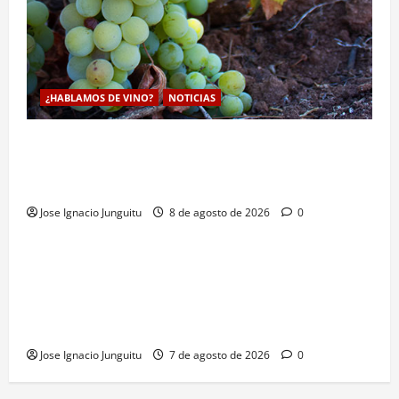
¿HABLAMOS DE VINO?
NOTICIAS
La viticultura de precision abre nuevas vías
genéticas con un descubrimiento molecular para
proteger la vid frente al frío
Jose Ignacio Junguitu
8 de agosto de 2026
0
¿HABLAMOS DE VINO?
NOTICIAS
VINO
La microoxigenación hiperbárica enología
revoluciona la fermentación de la variedad
Monastrell para potenciar color y aromas sin alterar
el proceso
Jose Ignacio Junguitu
7 de agosto de 2026
0