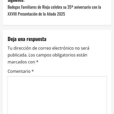
v
Bodegas Familiares de Rioja celebra su 35º aniversario con la
e
XXVIII Presentación de la Añada 2025
g
a
Deja una respuesta
c
Tu dirección de correo electrónico no será
i
publicada.
Los campos obligatorios están
marcados con
*
ó
Comentario
*
n
d
e
e