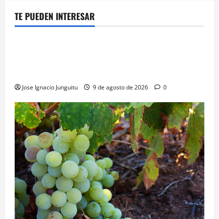
TE PUEDEN INTERESAR
¿HABLAMOS DE VINO?
NOTICIAS
VINO
Georgia subastará 40.000 botellas de la histórica
bodega de Stalin para financiar una escuela de
enologia e impulsar su posicionamiento comercial
Jose Ignacio Junguitu
9 de agosto de 2026
0