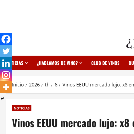
Saltar
al
contenido
NOTICIAS
¿HABLAMOS DE VINO?
CLUB DE VINOS
BU
Inicio
2026
th
6
Vinos EEUU mercado lujo: x8 en
NOTICIAS
Vinos EEUU mercado lujo: x8 