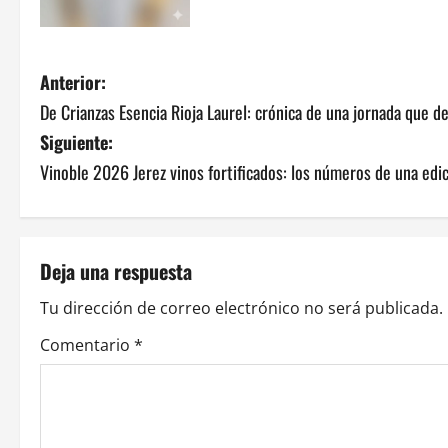
N
Anterior:
De Crianzas Esencia Rioja Laurel: crónica de una jornada que 
a
Siguiente:
v
Vinoble 2026 Jerez vinos fortificados: los números de una edic
e
g
Deja una respuesta
a
Tu dirección de correo electrónico no será publicada.
c
Comentario
*
i
ó