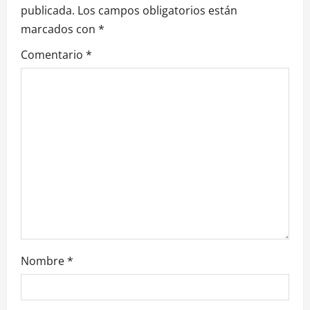
i
publicada.
Los campos obligatorios están
marcados con
*
ó
Comentario
*
n
d
e
e
n
t
r
Nombre
*
a
d