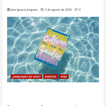
cambio climático
Jose Ignacio Junguitu
5 de agosto de 2026
0
¿HABLAMOS DE VINO?
EVENTOS
VINO
VINEVENT traslada los vinos de la DO Utiel-Requena
a la costa para consolidar un modelo de enoturismo
estrategico de verano