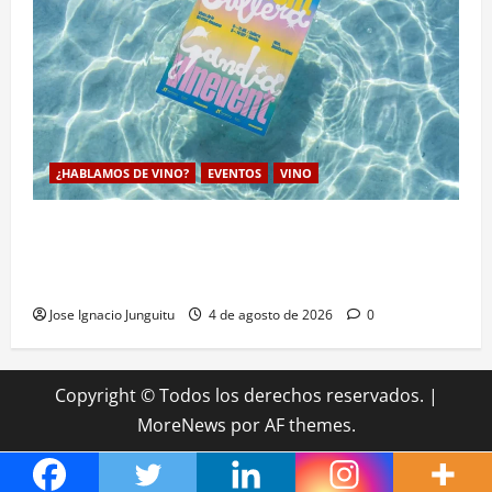
¿HABLAMOS DE VINO?
EVENTOS
VINO
VINEVENT traslada los vinos de la DO Utiel-Requena
a la costa para consolidar un modelo de enoturismo
estrategico de verano
Jose Ignacio Junguitu
4 de agosto de 2026
0
Copyright © Todos los derechos reservados.
|
MoreNews
por AF themes.