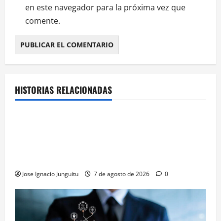
en este navegador para la próxima vez que
comente.
HISTORIAS RELACIONADAS
¿HABLAMOS DE VINO?
NOTICIAS
VINO
La microoxigenación hiperbárica enología
revoluciona la fermentación de la variedad
Monastrell para potenciar color y aromas sin alterar
el proceso
Jose Ignacio Junguitu
7 de agosto de 2026
0