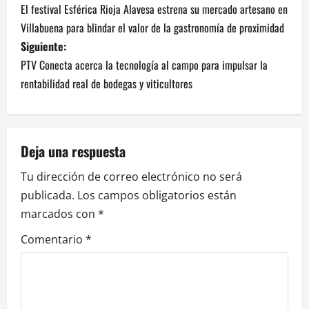
El festival Esférica Rioja Alavesa estrena su mercado artesano en
a
Villabuena para blindar el valor de la gastronomía de proximidad
v
Siguiente:
PTV Conecta acerca la tecnología al campo para impulsar la
e
rentabilidad real de bodegas y viticultores
g
a
Deja una respuesta
c
Tu dirección de correo electrónico no será
i
publicada.
Los campos obligatorios están
marcados con
*
ó
Comentario
*
n
d