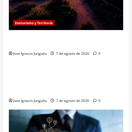
Enoturismo y Territorio
Eclipse solar en Beronia: astroturismo y vino en
Rioja Alta
Jose Ignacio Junguitu
7 de agosto de 2026
0
¿HABLAMOS DE VINO?
NOTICIAS
VINO
La microoxigenación hiperbárica enología
revoluciona la fermentación de la variedad
Monastrell para potenciar color y aromas sin alterar
el proceso
Jose Ignacio Junguitu
7 de agosto de 2026
0