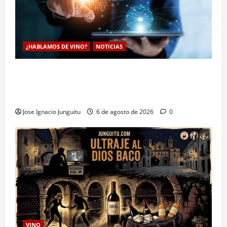
¿HABLAMOS DE VINO?
NOTICIAS
La inteligencia artificial enologia se despliega en la
bodega para predecir y optimizar el compostaje de
pieles de uva blanca
Jose Ignacio Junguitu
6 de agosto de 2026
0
VINO