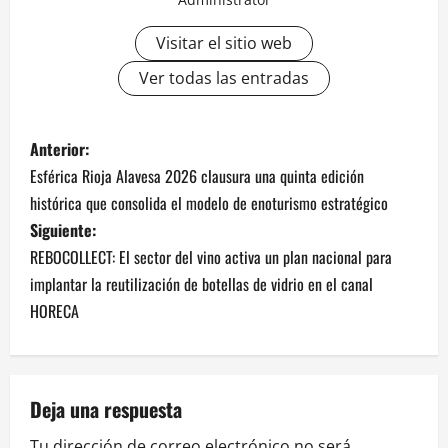
Visitar el sitio web
Ver todas las entradas
N
Anterior:
Esférica Rioja Alavesa 2026 clausura una quinta edición
a
histórica que consolida el modelo de enoturismo estratégico
v
Siguiente:
REBOCOLLECT: El sector del vino activa un plan nacional para
e
implantar la reutilización de botellas de vidrio en el canal
HORECA
g
a
c
Deja una respuesta
Tu dirección de correo electrónico no será