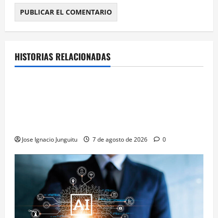
HISTORIAS RELACIONADAS
¿HABLAMOS DE VINO?
NOTICIAS
VINO
La microoxigenación hiperbárica enología
revoluciona la fermentación de la variedad
Monastrell para potenciar color y aromas sin alterar
el proceso
Jose Ignacio Junguitu
7 de agosto de 2026
0