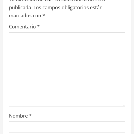
i
publicada.
Los campos obligatorios están
ó
marcados con
*
n
Comentario
*
d
e
e
n
t
r
a
Nombre
*
d