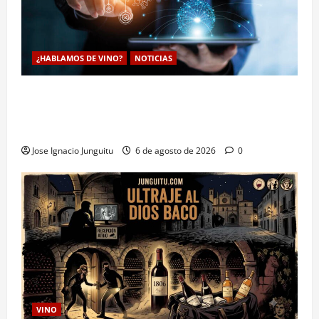
¿HABLAMOS DE VINO?
NOTICIAS
La inteligencia artificial enologia se despliega en la
bodega para predecir y optimizar el compostaje de
pieles de uva blanca
Jose Ignacio Junguitu
6 de agosto de 2026
0
VINO