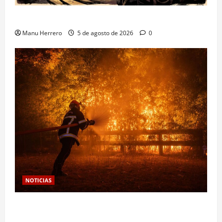
Ultraje al Dios Baco
Manu Herrero
5 de agosto de 2026
0
NOTICIAS
Las viñas resurgen como escudo de protección
territorial frente a la amenaza devastadora del