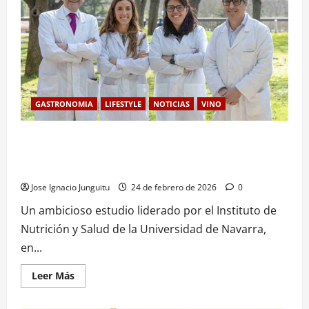
vinos:
un
espacio
con
vocación
de
futuro
GASTRONOMIA
LIFESTYLE
NOTICIAS
VINO
La Universidad de Navarra vincula el consumo de vino y la
Dieta Mediterránea con una reducción del 33% en la
mortalidad
Jose Ignacio Junguitu
24 de febrero de 2026
0
Un ambicioso estudio liderado por el Instituto de
Nutrición y Salud de la Universidad de Navarra,
en...
Leer
Leer Más
más
acerca
de