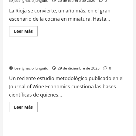
Jose Ignacio Junguitu
20 de febrero de 2026
0
La Rioja se convierte, un año más, en el gran
escenario de la cocina en miniatura. Hasta...
Leer
Leer Más
más
GASTRONOMIA
LIFESTYLE
VINO
acerca
de
Ruta
de
Ciencia y Vino: ¿Está justificada la alarma sobre el consumo
sabores:
moderado?
Arranca
el
Jose Ignacio Junguitu
29 de diciembre de 2025
0
XXIV
Concurso
de
Un reciente estudio metodológico publicado en el
Pinchos
Journal of Wine Economics cuestiona las bases
de
La
científicas de quienes...
Rioja
con
60
Leer
Leer Más
locales
más
GASTRONOMIA
acerca
de
Ciencia
y
El Vinagre de Jerez como eje vertebrador de la gastronomía
Vino: