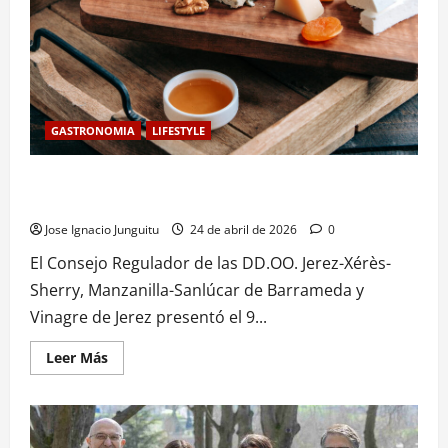
GASTRONOMIA
LIFESTYLE
Aula Enogastronómica Jerez vinos: un espacio con vocación
de futuro
Jose Ignacio Junguitu
24 de abril de 2026
0
El Consejo Regulador de las DD.OO. Jerez-Xérès-
Sherry, Manzanilla-Sanlúcar de Barrameda y
Vinagre de Jerez presentó el 9...
Leer
Leer Más
más
acerca
de
Aula
Enogastronómica
Jerez