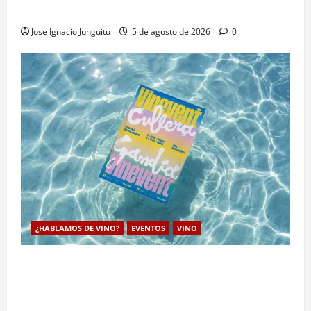
cambio climático
Jose Ignacio Junguitu
5 de agosto de 2026
0
¿HABLAMOS DE VINO?
EVENTOS
VINO
VINEVENT traslada los vinos de la DO Utiel-Requena
a la costa para consolidar un modelo de enoturismo
estrategico de verano