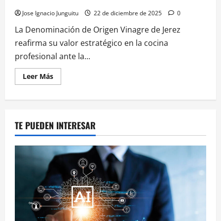
navideña: aplicaciones técnicas y maridaje
¿Está
justificada
Jose Ignacio Junguitu
22 de diciembre de 2025
0
la
alarma
sobre
La Denominación de Origen Vinagre de Jerez
el
reafirma su valor estratégico en la cocina
consumo
moderado?
profesional ante la...
Leer
Leer Más
más
acerca
de
El
Vinagre
de
TE PUEDEN INTERESAR
Jerez
como
eje
vertebrador
de
la
gastronomía
navideña:
aplicaciones
técnicas
y
maridaje