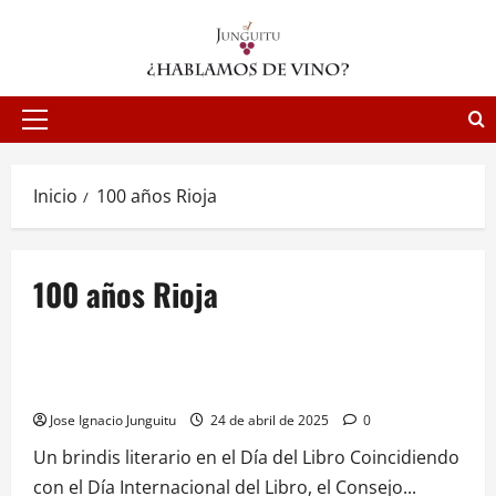
Saltar
al
contenido
Menú
principal
Inicio
100 años Rioja
100 años Rioja
NOTICIAS
“Rioja, Cien Motivos Para Brindar”: un libro para celebrar el
Centenario de la DOCa Rioja
Jose Ignacio Junguitu
24 de abril de 2025
0
Un brindis literario en el Día del Libro Coincidiendo
con el Día Internacional del Libro, el Consejo...