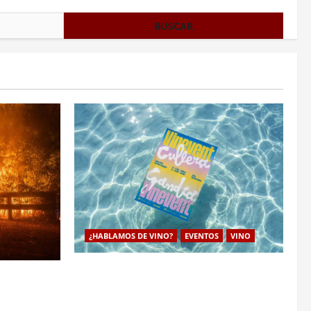
¿HABLAMOS DE VINO?
EVENTOS
VINO
VINEVENT traslada los vinos de la DO
udo de
Utiel-Requena a la costa para consolidar
a la
un modelo de enoturismo estrategico de