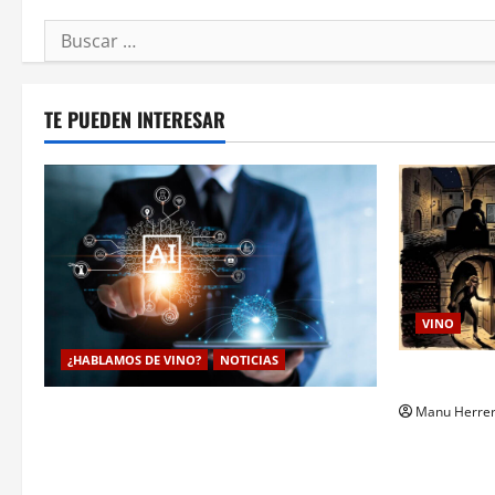
Buscar:
TE PUEDEN INTERESAR
VINO
¿HABLAMOS DE VINO?
NOTICIAS
Ultraje al 
La inteligencia artificial enologia se
Manu Herre
despliega en la bodega para predecir y
optimizar el compostaje de pieles de uva