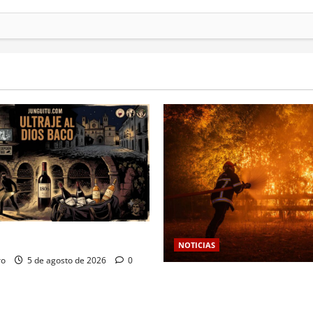
Dios Baco
NOTICIAS
ro
5 de agosto de 2026
0
Las viñas resurgen como esc
protección territorial frente 