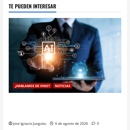
TE PUEDEN INTERESAR
¿HABLAMOS DE VINO?
NOTICIAS
La inteligencia artificial enologia se despliega en la
bodega para predecir y optimizar el compostaje de
pieles de uva blanca
Jose Ignacio Junguitu
6 de agosto de 2026
0