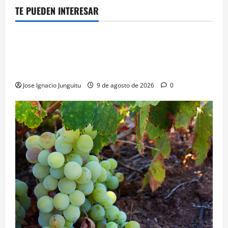
TE PUEDEN INTERESAR
¿HABLAMOS DE VINO?
NOTICIAS
VINO
Georgia subastará 40.000 botellas de la histórica
bodega de Stalin para financiar una escuela de
enologia e impulsar su posicionamiento comercial
Jose Ignacio Junguitu
9 de agosto de 2026
0