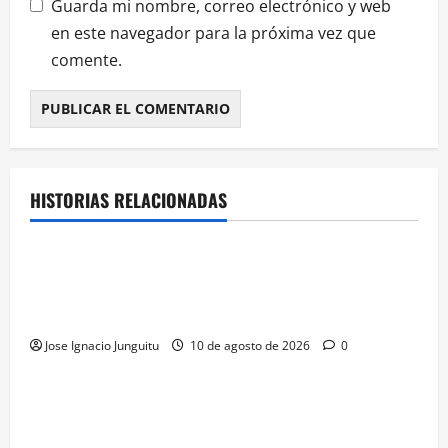
Guarda mi nombre, correo electrónico y web
en este navegador para la próxima vez que
comente.
HISTORIAS RELACIONADAS
¿HABLAMOS DE VINO?
NOTICIAS
La contracción del granel y las D.O.P. sacude la
macroeconomia vinicola española con pérdidas de
160 millones de euros
Jose Ignacio Junguitu
10 de agosto de 2026
0
¿HABLAMOS DE VINO?
NOTICIAS
VINO
Georgia subastará 40.000 botellas de la histórica
bodega de Stalin para financiar una escuela de