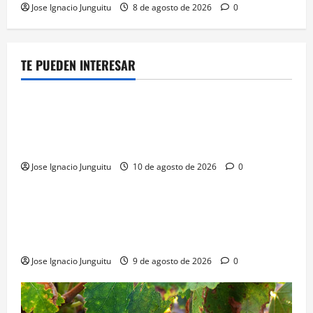
Jose Ignacio Junguitu
8 de agosto de 2026
0
TE PUEDEN INTERESAR
¿HABLAMOS DE VINO?
NOTICIAS
La contracción del granel y las D.O.P. sacude la
macroeconomia vinicola española con pérdidas de
160 millones de euros
Jose Ignacio Junguitu
10 de agosto de 2026
0
¿HABLAMOS DE VINO?
NOTICIAS
VINO
Georgia subastará 40.000 botellas de la histórica
bodega de Stalin para financiar una escuela de
enologia e impulsar su posicionamiento comercial
Jose Ignacio Junguitu
9 de agosto de 2026
0