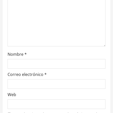
e
e
n
t
r
Nombre
*
a
d
Correo electrónico
*
a
s
Web