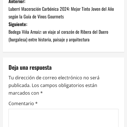
N
Anterior:
Luberri Maceración Carbónica 2024: Mejor Tinto Joven del Año
a
según la Guía de Vinos Gourmets
v
Siguiente:
Bodega Viña Arnaiz: un viaje al corazón de Ribera del Duero
e
(burgalesa) entre historia, paisaje y arquitectura
g
a
Deja una respuesta
c
Tu dirección de correo electrónico no será
i
publicada.
Los campos obligatorios están
marcados con
*
ó
Comentario
*
n
d