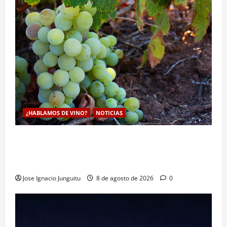
¿HABLAMOS DE VINO?
NOTICIAS
La viticultura de precision abre nuevas vías
genéticas con un descubrimiento molecular para
proteger la vid frente al frío
Jose Ignacio Junguitu
8 de agosto de 2026
0