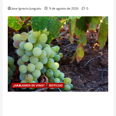
enologia e impulsar su posicionamiento comercial
Jose Ignacio Junguitu
9 de agosto de 2026
0
¿HABLAMOS DE VINO?
NOTICIAS
La viticultura de precision abre nuevas vías
genéticas con un descubrimiento molecular para
proteger la vid frente al frío