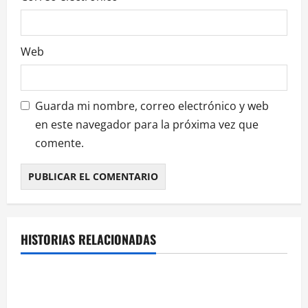
d
a
Web
s
Guarda mi nombre, correo electrónico y web
en este navegador para la próxima vez que
comente.
HISTORIAS RELACIONADAS
¿HABLAMOS DE VINO?
NOTICIAS
VINO
La microoxigenación hiperbárica enología
revoluciona la fermentación de la variedad