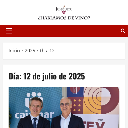
Saltar
al
contenido
Menú
principal
Inicio
2025
th
12
Día:
12 de julio de 2025