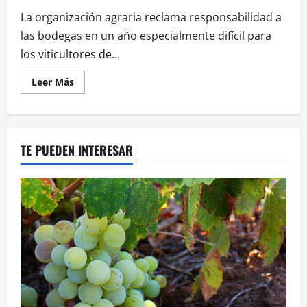
sostenibilidad
del
La organización agraria reclama responsabilidad a
vino
las bodegas en un año especialmente difícil para
español
con
los viticultores de...
la
digitalización
del
Leer
Leer Más
sello
más
SWfCP
acerca
de
ARAG-
ASAJA
exige
TE PUEDEN INTERESAR
precios
justos
para
la
uva
ante
el
fuerte
incremento
de
costes
en
la
campaña
2025