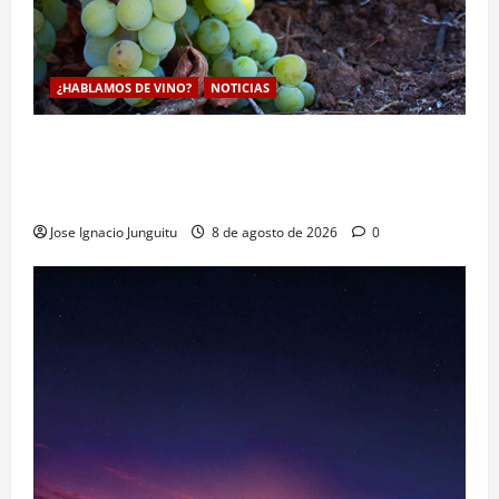
¿HABLAMOS DE VINO?
NOTICIAS
La viticultura de precision abre nuevas vías
genéticas con un descubrimiento molecular para
proteger la vid frente al frío
Jose Ignacio Junguitu
8 de agosto de 2026
0