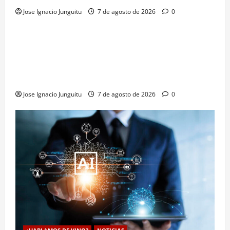
Jose Ignacio Junguitu
7 de agosto de 2026
0
¿HABLAMOS DE VINO?
NOTICIAS
VINO
La microoxigenación hiperbárica enología
revoluciona la fermentación de la variedad
Monastrell para potenciar color y aromas sin alterar
el proceso
Jose Ignacio Junguitu
7 de agosto de 2026
0