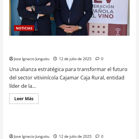
NOTICIAS
Cajamar y la FEV impulsan la sostenibilidad del vino español
con la digitalización del sello SWfCP
Jose Ignacio Junguitu
12 de julio de 2025
0
Una alianza estratégica para transformar el futuro
del sector vitivinícola Cajamar Caja Rural, entidad
líder de la...
Leer
Leer Más
más
NOTICIAS
acerca
de
Cajamar
y
ARAG-ASAJA exige precios justos para la uva ante el fuerte
la
incremento de costes en la campaña 2025
FEV
impulsan
Jose Ignacio Junguitu
12 de julio de 2025
0
la