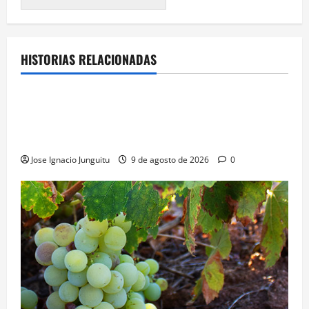
HISTORIAS RELACIONADAS
¿HABLAMOS DE VINO?
NOTICIAS
VINO
Georgia subastará 40.000 botellas de la histórica
bodega de Stalin para financiar una escuela de
enologia e impulsar su posicionamiento comercial
Jose Ignacio Junguitu
9 de agosto de 2026
0