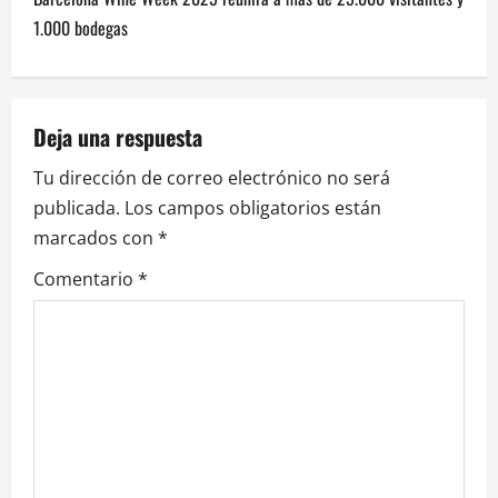
e
1.000 bodegas
g
a
Deja una respuesta
c
Tu dirección de correo electrónico no será
i
publicada.
Los campos obligatorios están
marcados con
*
ó
Comentario
*
n
d
e
e
n