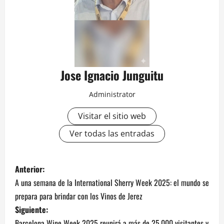
Jose Ignacio Junguitu
Administrator
Visitar el sitio web
Ver todas las entradas
N
Anterior:
A una semana de la International Sherry Week 2025: el mundo se
a
prepara para brindar con los Vinos de Jerez
v
Siguiente:
Barcelona Wine Week 2025 reunirá a más de 25.000 visitantes y