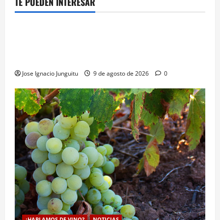
TE PUEDEN INTERESAR
¿HABLAMOS DE VINO?
NOTICIAS
VINO
Georgia subastará 40.000 botellas de la histórica
bodega de Stalin para financiar una escuela de
enologia e impulsar su posicionamiento comercial
Jose Ignacio Junguitu
9 de agosto de 2026
0
¿HABLAMOS DE VINO?
NOTICIAS