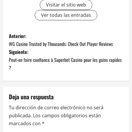
Visitar el sitio web
Ver todas las entradas
N
Anterior:
WG Casino Trusted by Thousands: Check Out Player Reviews
a
Siguiente:
v
Peut-on faire confiance à Superbet Casino pour les gains rapides
?
e
g
Deja una respuesta
a
Tu dirección de correo electrónico no será
c
publicada.
Los campos obligatorios están
i
marcados con
*