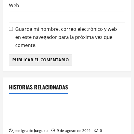
Web
s
Guarda mi nombre, correo electrónico y web
en este navegador para la próxima vez que
comente.
HISTORIAS RELACIONADAS
¿HABLAMOS DE VINO?
NOTICIAS
VINO
Georgia subastará 40.000 botellas de la histórica
bodega de Stalin para financiar una escuela de
enologia e impulsar su posicionamiento comercial
Jose Ignacio Junguitu
9 de agosto de 2026
0