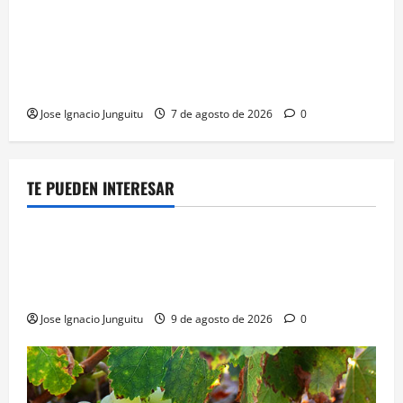
La microoxigenación hiperbárica enología
revoluciona la fermentación de la variedad
Monastrell para potenciar color y aromas sin alterar
el proceso
Jose Ignacio Junguitu
7 de agosto de 2026
0
TE PUEDEN INTERESAR
¿HABLAMOS DE VINO?
NOTICIAS
VINO
Georgia subastará 40.000 botellas de la histórica
bodega de Stalin para financiar una escuela de
enologia e impulsar su posicionamiento comercial
Jose Ignacio Junguitu
9 de agosto de 2026
0