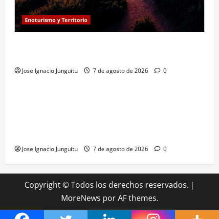
Enoturismo y Territorio
Eclipse solar en Beronia: astroturismo y vino en
Rioja Alta
Jose Ignacio Junguitu
7 de agosto de 2026
0
¿HABLAMOS DE VINO?
NOTICIAS
VINO
La microoxigenación hiperbárica enología
revoluciona la fermentación de la variedad
Monastrell para potenciar color y aromas sin alterar
el proceso
Jose Ignacio Junguitu
7 de agosto de 2026
0
Copyright © Todos los derechos reservados.
|
MoreNews
por AF themes.