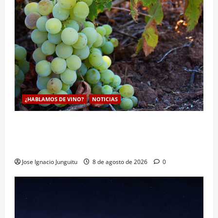
¿HABLAMOS DE VINO?
NOTICIAS
La viticultura de precision abre nuevas vías
genéticas con un descubrimiento molecular para
proteger la vid frente al frío
Jose Ignacio Junguitu
8 de agosto de 2026
0