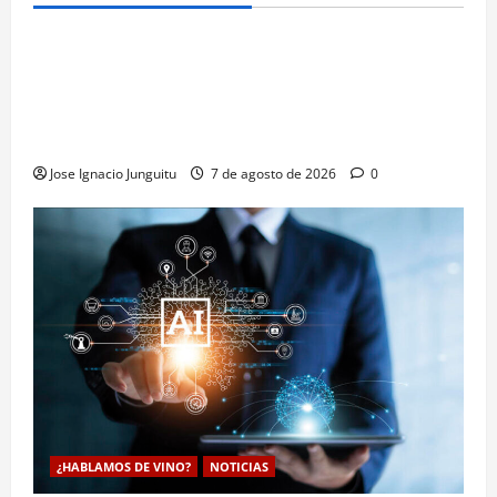
¿HABLAMOS DE VINO?
NOTICIAS
VINO
La microoxigenación hiperbárica enología
revoluciona la fermentación de la variedad
Monastrell para potenciar color y aromas sin alterar
el proceso
Jose Ignacio Junguitu
7 de agosto de 2026
0
¿HABLAMOS DE VINO?
NOTICIAS