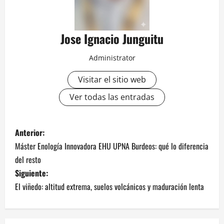
Jose Ignacio Junguitu
Administrator
Visitar el sitio web
Ver todas las entradas
N
Anterior:
Máster Enología Innovadora EHU UPNA Burdeos: qué lo diferencia
a
del resto
v
Siguiente:
El viñedo: altitud extrema, suelos volcánicos y maduración lenta
e
g