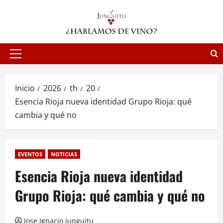
Saltar
al
contenido
Menú
principal
Inicio
2026
th
20
Esencia Rioja nueva identidad Grupo Rioja: qué
cambia y qué no
EVENTOS
NOTICIAS
Esencia Rioja nueva identidad
Grupo Rioja: qué cambia y qué no
Jose Ignacio Junguitu