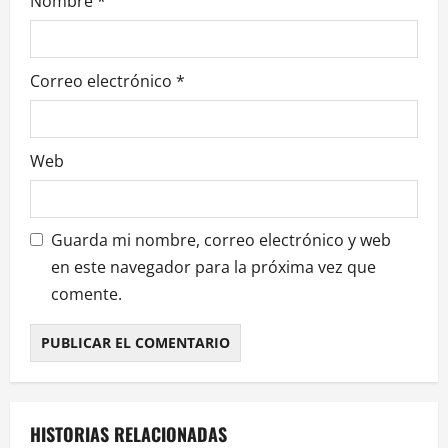
r
Nombre
*
a
d
Correo electrónico
*
a
Web
s
Guarda mi nombre, correo electrónico y web
en este navegador para la próxima vez que
comente.
HISTORIAS RELACIONADAS