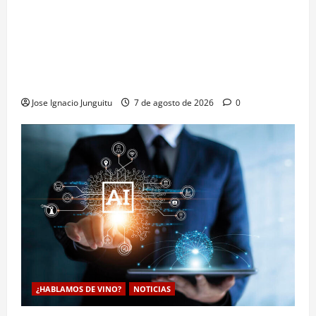
La microoxigenación hiperbárica enología
revoluciona la fermentación de la variedad
Monastrell para potenciar color y aromas sin alterar
el proceso
Jose Ignacio Junguitu
7 de agosto de 2026
0
¿HABLAMOS DE VINO?
NOTICIAS