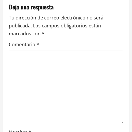
Deja una respuesta
a
Tu dirección de correo electrónico no será
c
publicada.
Los campos obligatorios están
i
marcados con
*
ó
Comentario
*
n
d
e
e
n
t