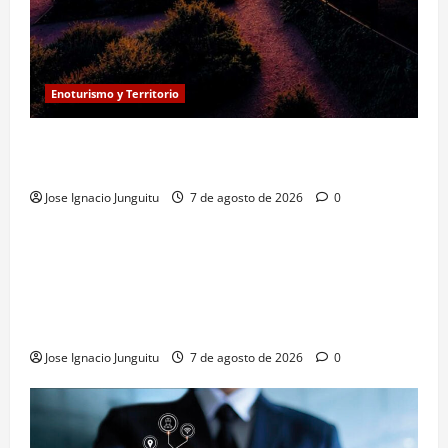
Enoturismo y Territorio
Eclipse solar en Beronia: astroturismo y vino en
Rioja Alta
Jose Ignacio Junguitu
7 de agosto de 2026
0
¿HABLAMOS DE VINO?
NOTICIAS
VINO
La microoxigenación hiperbárica enología
revoluciona la fermentación de la variedad
Monastrell para potenciar color y aromas sin alterar
el proceso
Jose Ignacio Junguitu
7 de agosto de 2026
0