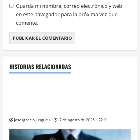
Guarda mi nombre, correo electrónico y web
en este navegador para la próxima vez que
comente.
HISTORIAS RELACIONADAS
¿HABLAMOS DE VINO?
NOTICIAS
VINO
La microoxigenación hiperbárica enología
revoluciona la fermentación de la variedad
Monastrell para potenciar color y aromas sin alterar
el proceso
Jose Ignacio Junguitu
7 de agosto de 2026
0