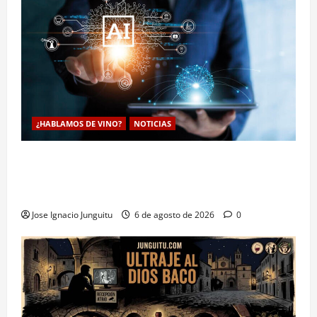
¿HABLAMOS DE VINO?
NOTICIAS
La inteligencia artificial enologia se despliega en la
bodega para predecir y optimizar el compostaje de
pieles de uva blanca
Jose Ignacio Junguitu
6 de agosto de 2026
0