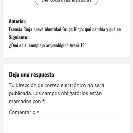
N
Anterior:
Esencia Rioja nueva identidad Grupo Rioja: qué cambia y qué no
a
Siguiente:
v
¿Qué es el complejo arqueológico Areni-1?
e
g
Deja una respuesta
a
Tu dirección de correo electrónico no será
publicada.
Los campos obligatorios están
c
marcados con
*
i
Comentario
*
ó