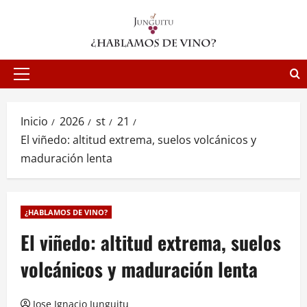
Saltar
al
contenido
Menú
principal
Inicio
2026
st
21
El viñedo: altitud extrema, suelos volcánicos y
maduración lenta
¿HABLAMOS DE VINO?
El viñedo: altitud extrema, suelos
volcánicos y maduración lenta
Jose Ignacio Junguitu