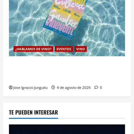
¿HABLAMOS DE VINO?
EVENTOS
VINO
VINEVENT traslada los vinos de la DO Utiel-Requena
a la costa para consolidar un modelo de enoturismo
estrategico de verano
Jose Ignacio Junguitu
4 de agosto de 2026
0
TE PUEDEN INTERESAR