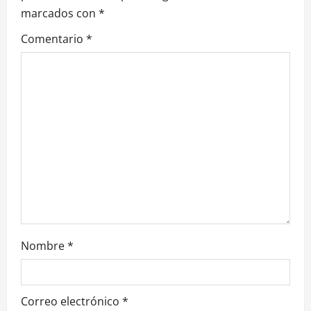
marcados con
*
ó
Comentario
*
n
d
e
e
n
t
r
Nombre
*
a
d
Correo electrónico
*