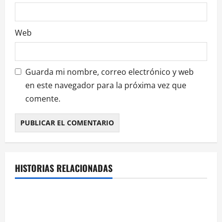
a
s
Web
Guarda mi nombre, correo electrónico y web
en este navegador para la próxima vez que
comente.
HISTORIAS RELACIONADAS
¿HABLAMOS DE VINO?
NOTICIAS
VINO
Georgia subastará 40.000 botellas de la histórica
bodega de Stalin para financiar una escuela de