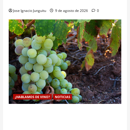
enologia e impulsar su posicionamiento comercial
Jose Ignacio Junguitu
9 de agosto de 2026
0
¿HABLAMOS DE VINO?
NOTICIAS
La viticultura de precision abre nuevas vías
genéticas con un descubrimiento molecular para
proteger la vid frente al frío