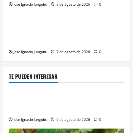
Jose Ignacio Junguitu
8 de agosto de 2026
0
¿HABLAMOS DE VINO?
NOTICIAS
VINO
La microoxigenación hiperbárica enología
revoluciona la fermentación de la variedad
Monastrell para potenciar color y aromas sin alterar
el proceso
Jose Ignacio Junguitu
7 de agosto de 2026
0
TE PUEDEN INTERESAR
¿HABLAMOS DE VINO?
NOTICIAS
VINO
Georgia subastará 40.000 botellas de la histórica
bodega de Stalin para financiar una escuela de
enologia e impulsar su posicionamiento comercial
Jose Ignacio Junguitu
9 de agosto de 2026
0