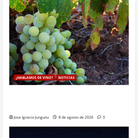
¿HABLAMOS DE VINO?
NOTICIAS
La viticultura de precision abre nuevas vías
genéticas con un descubrimiento molecular para
proteger la vid frente al frío
Jose Ignacio Junguitu
8 de agosto de 2026
0