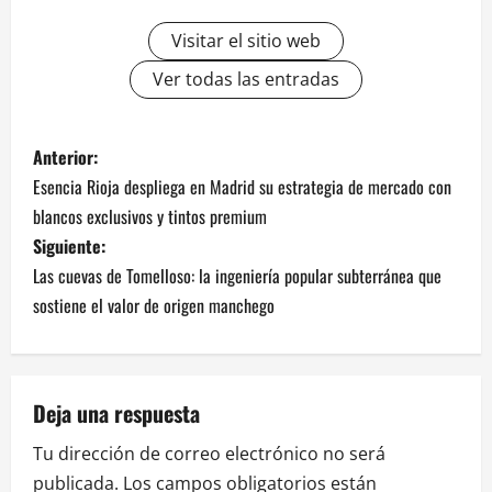
Visitar el sitio web
Ver todas las entradas
N
Anterior:
Esencia Rioja despliega en Madrid su estrategia de mercado con
a
blancos exclusivos y tintos premium
v
Siguiente:
Las cuevas de Tomelloso: la ingeniería popular subterránea que
e
sostiene el valor de origen manchego
g
a
Deja una respuesta
c
Tu dirección de correo electrónico no será
i
publicada.
Los campos obligatorios están