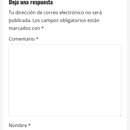
Deja una respuesta
c
Tu dirección de correo electrónico no será
i
publicada.
Los campos obligatorios están
marcados con
*
ó
Comentario
*
n
d
e
e
n
t
r
Nombre
*