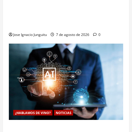
La microoxigenación hiperbárica enología
revoluciona la fermentación de la variedad
Monastrell para potenciar color y aromas sin alterar
el proceso
Jose Ignacio Junguitu
7 de agosto de 2026
0
¿HABLAMOS DE VINO?
NOTICIAS
La inteligencia artificial enologia se despliega en la