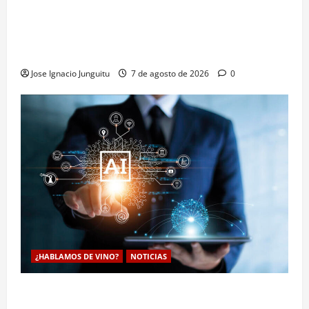
La microoxigenación hiperbárica enología
revoluciona la fermentación de la variedad
Monastrell para potenciar color y aromas sin alterar
el proceso
Jose Ignacio Junguitu
7 de agosto de 2026
0
¿HABLAMOS DE VINO?
NOTICIAS
La inteligencia artificial enologia se despliega en la