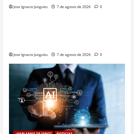
Jose Ignacio Junguitu
7 de agosto de 2026
0
¿HABLAMOS DE VINO?
NOTICIAS
VINO
La microoxigenación hiperbárica enología
revoluciona la fermentación de la variedad
Monastrell para potenciar color y aromas sin alterar
el proceso
Jose Ignacio Junguitu
7 de agosto de 2026
0
¿HABLAMOS DE VINO?
NOTICIAS