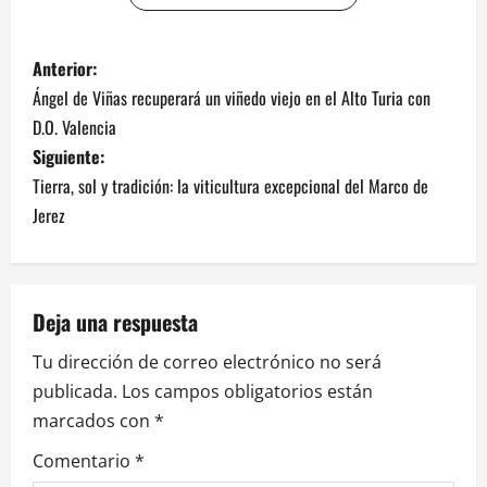
N
Anterior:
Ángel de Viñas recuperará un viñedo viejo en el Alto Turia con
a
D.O. Valencia
v
Siguiente:
Tierra, sol y tradición: la viticultura excepcional del Marco de
e
Jerez
g
a
Deja una respuesta
c
Tu dirección de correo electrónico no será
i
publicada.
Los campos obligatorios están
marcados con
*
ó
Comentario
*
n