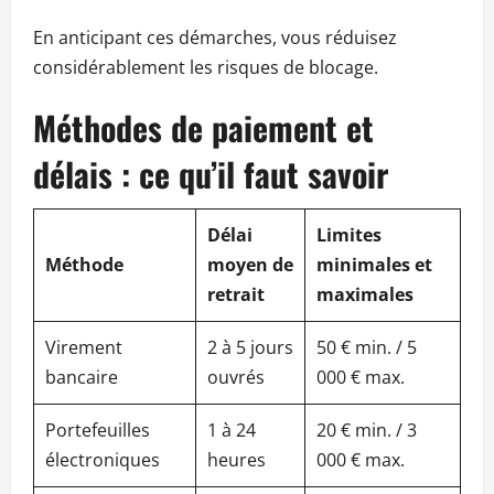
En anticipant ces démarches, vous réduisez
considérablement les risques de blocage.
Méthodes de paiement et
délais : ce qu’il faut savoir
Délai
Limites
Méthode
moyen de
minimales et
retrait
maximales
Virement
2 à 5 jours
50 € min. / 5
bancaire
ouvrés
000 € max.
Portefeuilles
1 à 24
20 € min. / 3
électroniques
heures
000 € max.