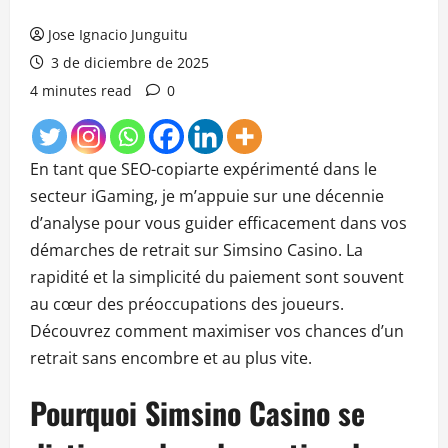
Jose Ignacio Junguitu
3 de diciembre de 2025
4 minutes read
0
En tant que SEO-copiarte expérimenté dans le
secteur iGaming, je m’appuie sur une décennie
d’analyse pour vous guider efficacement dans vos
démarches de retrait sur Simsino Casino. La
rapidité et la simplicité du paiement sont souvent
au cœur des préoccupations des joueurs.
Découvrez comment maximiser vos chances d’un
retrait sans encombre et au plus vite.
Pourquoi Simsino Casino se