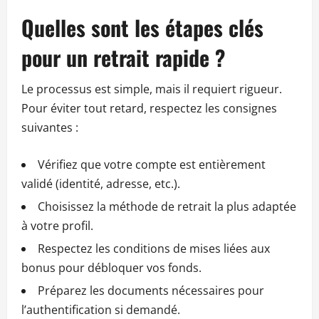
Quelles sont les étapes clés
pour un retrait rapide ?
Le processus est simple, mais il requiert rigueur.
Pour éviter tout retard, respectez les consignes
suivantes :
Vérifiez que votre compte est entièrement
validé (identité, adresse, etc.).
Choisissez la méthode de retrait la plus adaptée
à votre profil.
Respectez les conditions de mises liées aux
bonus pour débloquer vos fonds.
Préparez les documents nécessaires pour
l’authentification si demandé.