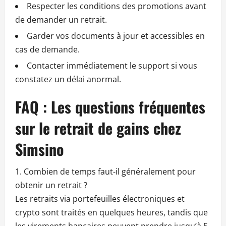
Respecter les conditions des promotions avant
de demander un retrait.
Garder vos documents à jour et accessibles en
cas de demande.
Contacter immédiatement le support si vous
constatez un délai anormal.
FAQ : Les questions fréquentes
sur le retrait de gains chez
Simsino
1. Combien de temps faut-il généralement pour
obtenir un retrait ?
Les retraits via portefeuilles électroniques et
crypto sont traités en quelques heures, tandis que
les virements bancaires peuvent prendre jusqu’à 5