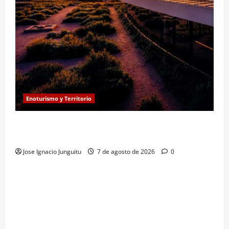
Enoturismo y Territorio
Eclipse solar en Beronia: astroturismo y vino en
Rioja Alta
Jose Ignacio Junguitu
7 de agosto de 2026
0
¿HABLAMOS DE VINO?
NOTICIAS
VINO
La microoxigenación hiperbárica enología
revoluciona la fermentación de la variedad
Monastrell para potenciar color y aromas sin alterar
el proceso