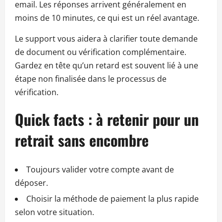
email. Les réponses arrivent généralement en
moins de 10 minutes, ce qui est un réel avantage.
Le support vous aidera à clarifier toute demande
de document ou vérification complémentaire.
Gardez en tête qu’un retard est souvent lié à une
étape non finalisée dans le processus de
vérification.
Quick facts : à retenir pour un
retrait sans encombre
Toujours valider votre compte avant de
déposer.
Choisir la méthode de paiement la plus rapide
selon votre situation.