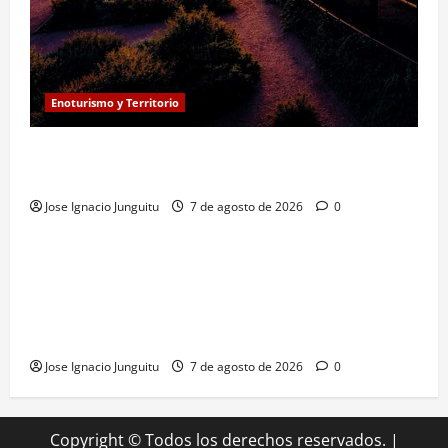
Enoturismo y Territorio
Eclipse solar en Beronia: astroturismo y vino en
Rioja Alta
Jose Ignacio Junguitu
7 de agosto de 2026
0
¿HABLAMOS DE VINO?
NOTICIAS
VINO
La microoxigenación hiperbárica enología
revoluciona la fermentación de la variedad
Monastrell para potenciar color y aromas sin alterar
el proceso
Jose Ignacio Junguitu
7 de agosto de 2026
0
Copyright © Todos los derechos reservados.
|