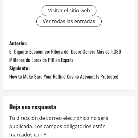
Visitar el sitio web
Ver todas las entradas
N
Anterior:
El Gigante Económico: Ribera del Duero Genera Más de 1.330
a
Millones de Euros de PIB en España
v
Siguiente:
How to Make Sure Your Rollino Casino Account Is Protected
e
g
Deja una respuesta
a
Tu dirección de correo electrónico no será
c
publicada.
Los campos obligatorios están
i
marcados con
*