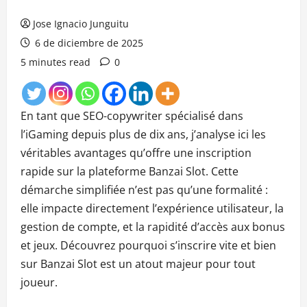
Jose Ignacio Junguitu
6 de diciembre de 2025
5 minutes read
0
En tant que SEO-copywriter spécialisé dans
l’iGaming depuis plus de dix ans, j’analyse ici les
véritables avantages qu’offre une inscription
rapide sur la plateforme Banzai Slot. Cette
démarche simplifiée n’est pas qu’une formalité :
elle impacte directement l’expérience utilisateur, la
gestion de compte, et la rapidité d’accès aux bonus
et jeux. Découvrez pourquoi s’inscrire vite et bien
sur Banzai Slot est un atout majeur pour tout
joueur.