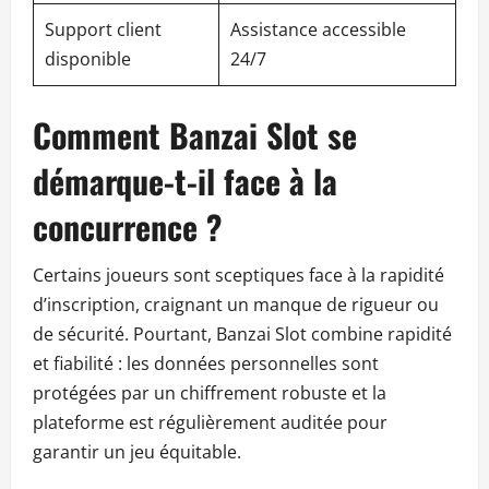
Support client
Assistance accessible
disponible
24/7
Comment Banzai Slot se
démarque-t-il face à la
concurrence ?
Certains joueurs sont sceptiques face à la rapidité
d’inscription, craignant un manque de rigueur ou
de sécurité. Pourtant, Banzai Slot combine rapidité
et fiabilité : les données personnelles sont
protégées par un chiffrement robuste et la
plateforme est régulièrement auditée pour
garantir un jeu équitable.