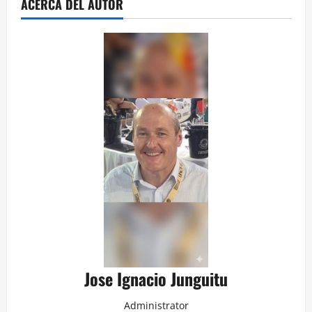
ACERCA DEL AUTOR
Jose Ignacio Junguitu
Administrator