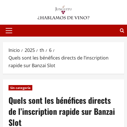
Saltar
al
contenido
Menú
principal
Inicio
2025
th
6
Quels sont les bénéfices directs de l’inscription
rapide sur Banzai Slot
Sin categoría
Quels sont les bénéfices directs
de l’inscription rapide sur Banzai
Slot