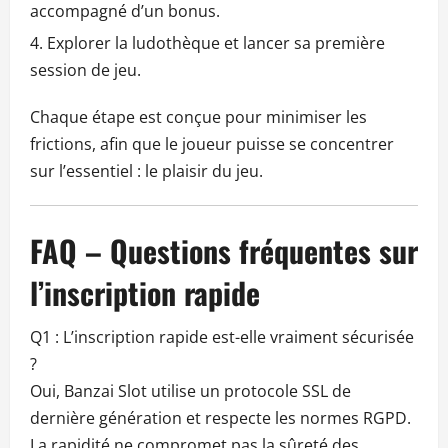
accompagné d’un bonus.
Explorer la ludothèque et lancer sa première
session de jeu.
Chaque étape est conçue pour minimiser les
frictions, afin que le joueur puisse se concentrer
sur l’essentiel : le plaisir du jeu.
FAQ – Questions fréquentes sur
l’inscription rapide
Q1 : L’inscription rapide est-elle vraiment sécurisée
?
Oui, Banzai Slot utilise un protocole SSL de
dernière génération et respecte les normes RGPD.
La rapidité ne compromet pas la sûreté des