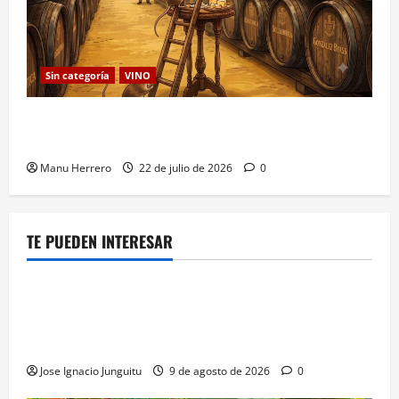
Sin categoría
VINO
Los Ratones de González Byass: Leyendas del Vino
de Jerez
Manu Herrero
22 de julio de 2026
0
TE PUEDEN INTERESAR
¿HABLAMOS DE VINO?
NOTICIAS
VINO
Georgia subastará 40.000 botellas de la histórica
bodega de Stalin para financiar una escuela de
enologia e impulsar su posicionamiento comercial
Jose Ignacio Junguitu
9 de agosto de 2026
0