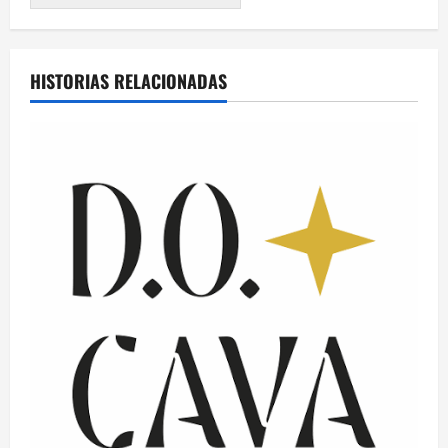
HISTORIAS RELACIONADAS