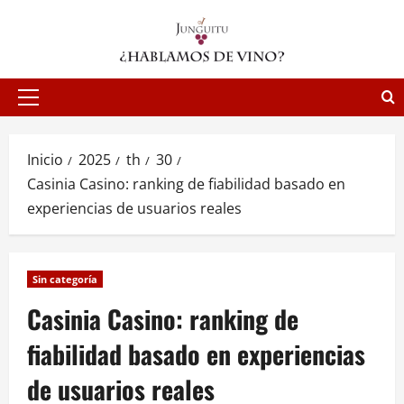
Saltar
al
contenido
Menú
principal
Inicio
2025
th
30
Casinia Casino: ranking de fiabilidad basado en
experiencias de usuarios reales
Sin categoría
Casinia Casino: ranking de
fiabilidad basado en experiencias
de usuarios reales