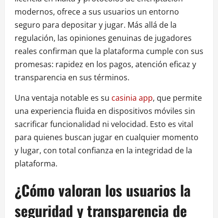
modernos, ofrece a sus usuarios un entorno
seguro para depositar y jugar. Más allá de la
regulación, las opiniones genuinas de jugadores
reales confirman que la plataforma cumple con sus
promesas: rapidez en los pagos, atención eficaz y
transparencia en sus términos.
Una ventaja notable es su
casinia app
, que permite
una experiencia fluida en dispositivos móviles sin
sacrificar funcionalidad ni velocidad. Esto es vital
para quienes buscan jugar en cualquier momento
y lugar, con total confianza en la integridad de la
plataforma.
¿Cómo valoran los usuarios la
seguridad y transparencia de