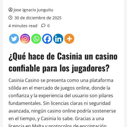
Jose Ignacio Junguitu
30 de diciembre de 2025
4 minutes read
0
¿Qué hace de Casinia un casino
confiable para los jugadores?
Casinia Casino se presenta como una plataforma
sólida en el mercado de juegos online, donde la
confianza y la experiencia del usuario son pilares
fundamentales. Sin licencias claras ni seguridad
avanzada, ningún casino online podría sostenerse
en el tiempo, y Casinia lo sabe. Gracias a una
licencia en Malta y protocolos de encriptación