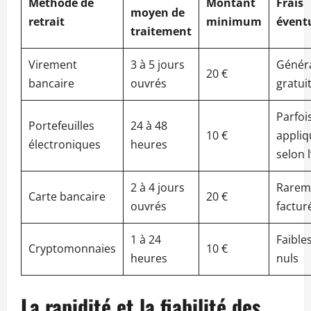
Méthode de
Montant
Frais
moyen de
retrait
minimum
évent
traitement
Virement
3 à 5 jours
Génér
20 €
bancaire
ouvrés
gratui
Parfoi
Portefeuilles
24 à 48
10 €
appliq
électroniques
heures
selon 
2 à 4 jours
Rarem
Carte bancaire
20 €
ouvrés
factur
1 à 24
Faible
Cryptomonnaies
10 €
heures
nuls
La rapidité et la fiabilité des