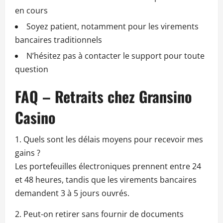
en cours
Soyez patient, notamment pour les virements
bancaires traditionnels
N’hésitez pas à contacter le support pour toute
question
FAQ – Retraits chez Gransino
Casino
1. Quels sont les délais moyens pour recevoir mes
gains ?
Les portefeuilles électroniques prennent entre 24
et 48 heures, tandis que les virements bancaires
demandent 3 à 5 jours ouvrés.
2. Peut-on retirer sans fournir de documents