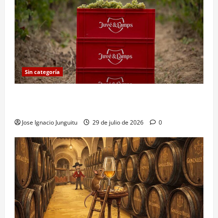
Sin categoría
Vendimia 2026 Juvé & Camps: primera cosecha
nocturna e histórica
Jose Ignacio Junguitu
29 de julio de 2026
0