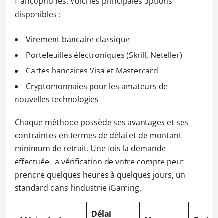
francophones. Voici les principales options
disponibles :
Virement bancaire classique
Portefeuilles électroniques (Skrill, Neteller)
Cartes bancaires Visa et Mastercard
Cryptomonnaies pour les amateurs de
nouvelles technologies
Chaque méthode possède ses avantages et ses
contraintes en termes de délai et de montant
minimum de retrait. Une fois la demande
effectuée, la vérification de votre compte peut
prendre quelques heures à quelques jours, un
standard dans l’industrie iGaming.
Délai