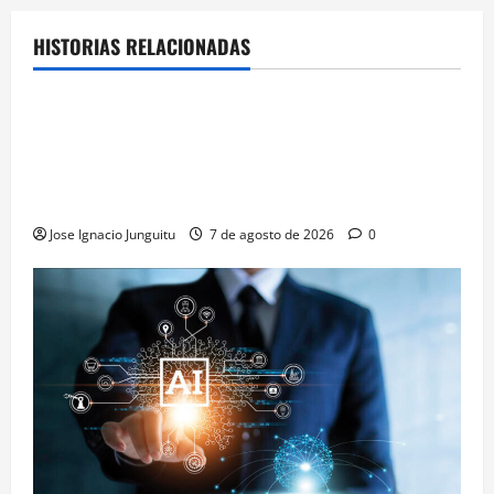
HISTORIAS RELACIONADAS
¿HABLAMOS DE VINO?
NOTICIAS
VINO
La microoxigenación hiperbárica enología
revoluciona la fermentación de la variedad
Monastrell para potenciar color y aromas sin alterar
el proceso
Jose Ignacio Junguitu
7 de agosto de 2026
0