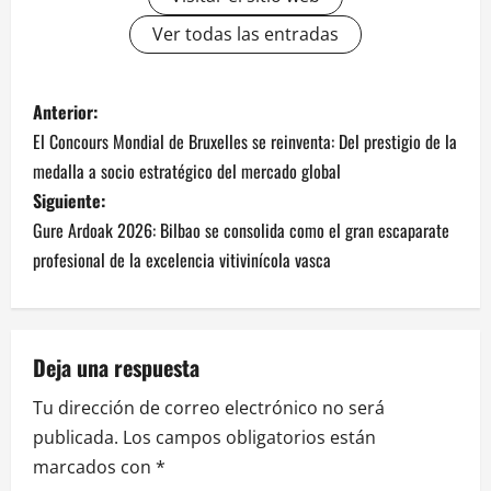
Ver todas las entradas
N
Anterior:
El Concours Mondial de Bruxelles se reinventa: Del prestigio de la
a
medalla a socio estratégico del mercado global
v
Siguiente:
Gure Ardoak 2026: Bilbao se consolida como el gran escaparate
e
profesional de la excelencia vitivinícola vasca
g
a
Deja una respuesta
c
Tu dirección de correo electrónico no será
i
publicada.
Los campos obligatorios están
marcados con
*
ó