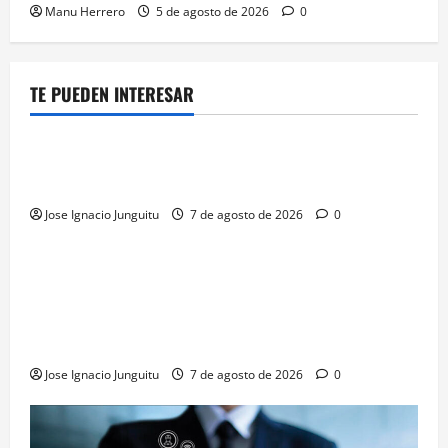
Manu Herrero
5 de agosto de 2026
0
TE PUEDEN INTERESAR
Enoturismo y Territorio
Eclipse solar en Beronia: astroturismo y vino en
Rioja Alta
Jose Ignacio Junguitu
7 de agosto de 2026
0
¿HABLAMOS DE VINO?
NOTICIAS
VINO
La microoxigenación hiperbárica enología
revoluciona la fermentación de la variedad
Monastrell para potenciar color y aromas sin alterar
el proceso
Jose Ignacio Junguitu
7 de agosto de 2026
0