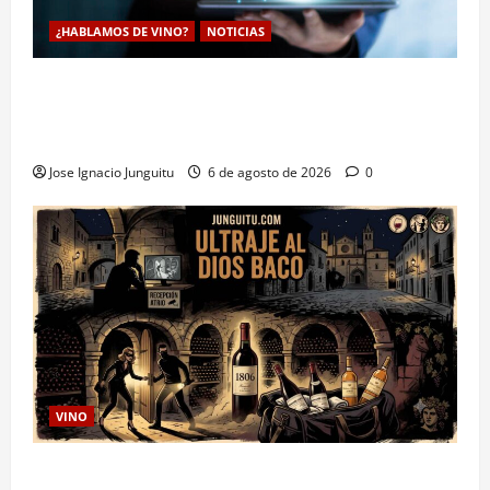
¿HABLAMOS DE VINO?
NOTICIAS
La inteligencia artificial enologia se despliega en la
bodega para predecir y optimizar el compostaje de
pieles de uva blanca
Jose Ignacio Junguitu
6 de agosto de 2026
0
VINO
Ultraje al Dios Baco