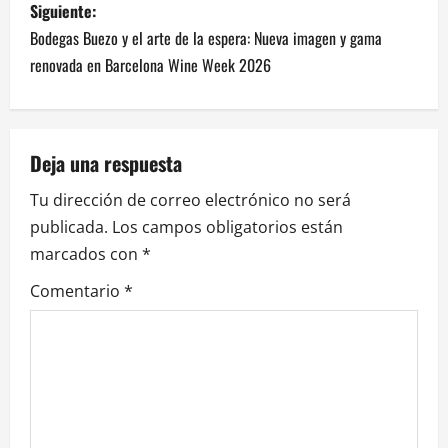
v
Siguiente:
Bodegas Buezo y el arte de la espera: Nueva imagen y gama
e
renovada en Barcelona Wine Week 2026
g
a
Deja una respuesta
c
Tu dirección de correo electrónico no será
i
publicada.
Los campos obligatorios están
marcados con
*
ó
Comentario
*
n
d
e
e