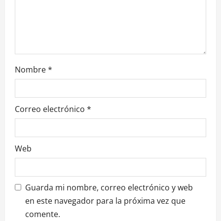
n
t
r
Nombre
*
a
d
Correo electrónico
*
a
s
Web
Guarda mi nombre, correo electrónico y web
en este navegador para la próxima vez que
comente.