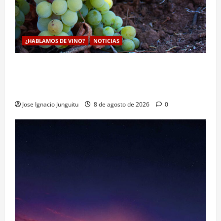
¿HABLAMOS DE VINO?
NOTICIAS
La viticultura de precision abre nuevas vías
genéticas con un descubrimiento molecular para
proteger la vid frente al frío
Jose Ignacio Junguitu
8 de agosto de 2026
0