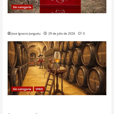
Sin categoría
Vendimia 2026 Juvé & Camps: primera cosecha
nocturna e histórica
Jose Ignacio Junguitu
29 de julio de 2026
0
Sin categoría
VINO
Los Ratones de González Byass: Leyendas del Vino
de Jerez