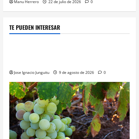
Manu Herrero
22 de julio de 2026
0
TE PUEDEN INTERESAR
¿HABLAMOS DE VINO?
NOTICIAS
VINO
Georgia subastará 40.000 botellas de la histórica
bodega de Stalin para financiar una escuela de
enologia e impulsar su posicionamiento comercial
Jose Ignacio Junguitu
9 de agosto de 2026
0