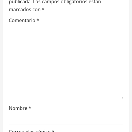
i
publicada.
Los campos obligatorios están
marcados con
*
ó
Comentario
*
n
d
e
e
n
t
r
Nombre
*
a
d
Correo electrónico
*