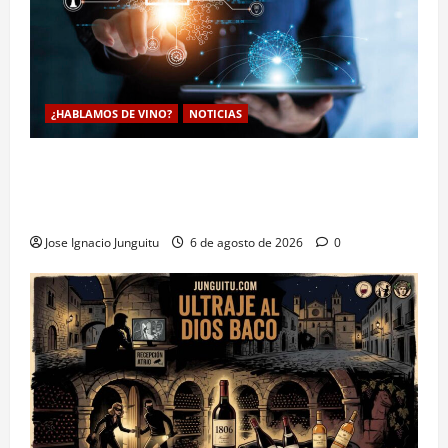
¿HABLAMOS DE VINO?
NOTICIAS
La inteligencia artificial enologia se despliega en la
bodega para predecir y optimizar el compostaje de
pieles de uva blanca
Jose Ignacio Junguitu
6 de agosto de 2026
0