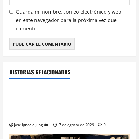
Guarda mi nombre, correo electrónico y web
en este navegador para la próxima vez que
comente.
HISTORIAS RELACIONADAS
¿HABLAMOS DE VINO?
NOTICIAS
VINO
La microoxigenación hiperbárica enología
revoluciona la fermentación de la variedad
Monastrell para potenciar color y aromas sin alterar
el proceso
Jose Ignacio Junguitu
7 de agosto de 2026
0