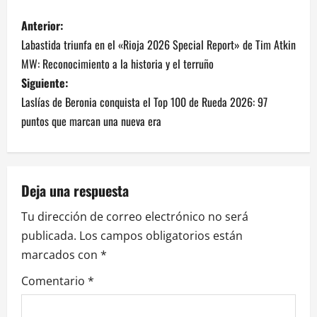
N
Anterior:
Labastida triunfa en el «Rioja 2026 Special Report» de Tim Atkin
a
MW: Reconocimiento a la historia y el terruño
v
Siguiente:
Laslías de Beronia conquista el Top 100 de Rueda 2026: 97
e
puntos que marcan una nueva era
g
a
Deja una respuesta
c
Tu dirección de correo electrónico no será
i
publicada.
Los campos obligatorios están
marcados con
*
ó
Comentario
*
n