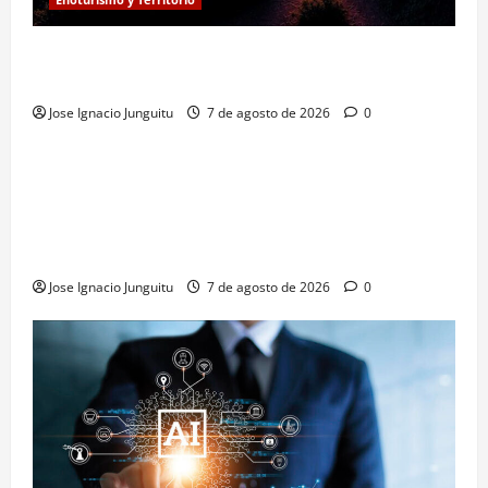
Eclipse solar en Beronia: astroturismo y vino en
Rioja Alta
Jose Ignacio Junguitu
7 de agosto de 2026
0
¿HABLAMOS DE VINO?
NOTICIAS
VINO
La microoxigenación hiperbárica enología
revoluciona la fermentación de la variedad
Monastrell para potenciar color y aromas sin alterar
el proceso
Jose Ignacio Junguitu
7 de agosto de 2026
0