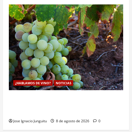
¿HABLAMOS DE VINO?
NOTICIAS
La viticultura de precision abre nuevas vías
genéticas con un descubrimiento molecular para
proteger la vid frente al frío
Jose Ignacio Junguitu
8 de agosto de 2026
0