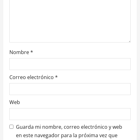
e
e
n
t
Nombre
*
r
a
Correo electrónico
*
d
a
Web
s
Guarda mi nombre, correo electrónico y web
en este navegador para la próxima vez que