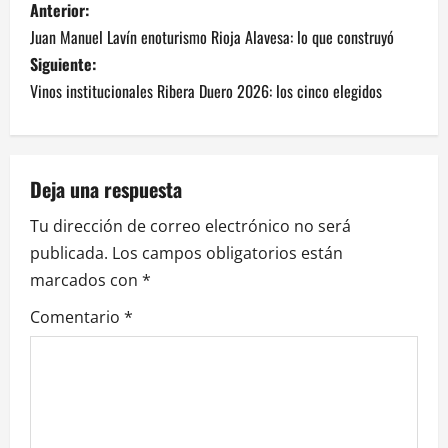
N
Anterior:
Juan Manuel Lavín enoturismo Rioja Alavesa: lo que construyó
a
Siguiente:
v
Vinos institucionales Ribera Duero 2026: los cinco elegidos
e
g
Deja una respuesta
a
Tu dirección de correo electrónico no será
publicada.
Los campos obligatorios están
c
marcados con
*
i
Comentario
*
ó
n
d