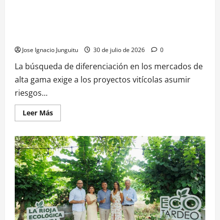
Château Punin desafía el terruño de Chipre con Pinot Noir
y viticultura de precision para posicionarse en el mercado
internacional del vino
Jose Ignacio Junguitu
30 de julio de 2026
0
La búsqueda de diferenciación en los mercados de
alta gama exige a los proyectos vitícolas asumir
riesgos...
Leer
Leer Más
más
acerca
de
Château
Punin
desafía
el
terruño
de
Chipre
con
Pinot
Noir
y
viticultura