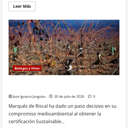
Leer
Leer Más
más
acerca
de
La
D.O.
Cava
fija
en
10.000
kg/ha
el
rendimiento
máximo
para
reforzar
Bodegas y Vinos
la
calidad
y
Marqués de Riscal amplía la certificación SWFCP a su
adaptar
el
viñedo
sector
al
Jose Ignacio Junguitu
30 de julio de 2026
0
cambio
climático
Marqués de Riscal ha dado un paso decisivo en su
compromiso medioambiental al obtener la
certificación Sustainable...