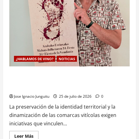
mediante
la
viticultura
de
precision
parcelaria
¿HABLAMOS DE VINO?
NOTICIAS
Pepe Viyuela regresa a Kripan como pregonero de la 31ª
Fiesta de la Vendimia para reivindicar el valor de origen de
Rioja Alavesa
Jose Ignacio Junguitu
25 de julio de 2026
0
La preservación de la identidad territorial y la
dinamización de las comarcas vitícolas exigen
iniciativas que vinculen...
Leer
Leer Más