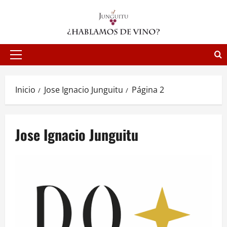
Saltar
al
contenido
Menú
principal
Inicio
Jose Ignacio Junguitu
Página 2
Jose Ignacio Junguitu