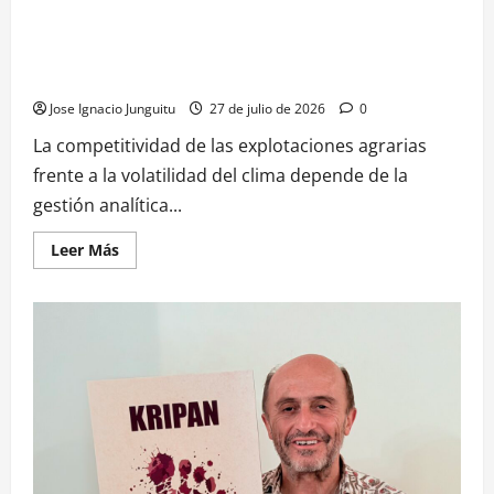
España,
uva
Francia
La DOCa Rioja activa su plataforma agroclimática digital
frente
e
al
para anticipar la cosecha mediante la viticultura de
Italia
calor
bloquean
extremo
precision parcelaria
la
cofinanciación
Jose Ignacio Junguitu
27 de julio de 2026
0
nacional
para
La competitividad de las explotaciones agrarias
blindar
las
frente a la volatilidad del clima depende de la
ayudas
europeas
gestión analítica...
vino
en
la
Leer
Leer Más
nueva
más
PAC
acerca
de
La
DOCa
Rioja
activa
su
plataforma
agroclimática
digital
para
anticipar
la
cosecha