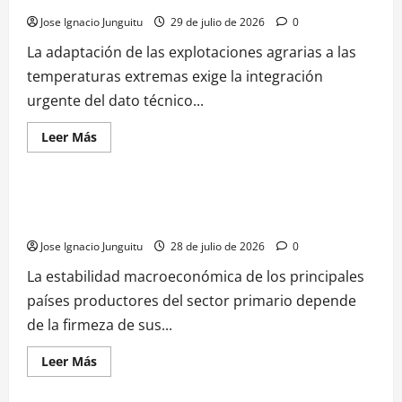
Jose Ignacio Junguitu
29 de julio de 2026
0
La adaptación de las explotaciones agrarias a las
temperaturas extremas exige la integración
urgente del dato técnico...
Leer
Leer Más
más
¿HABLAMOS DE VINO?
VINO
acerca
de
La
viticultura
España, Francia e Italia bloquean la cofinanciación nacional
de
para blindar las ayudas europeas vino en la nueva PAC
precision
se
Jose Ignacio Junguitu
28 de julio de 2026
0
despliega
en
el
La estabilidad macroeconómica de los principales
viñedo
países productores del sector primario depende
europeo
con
de la firmeza de sus...
sensores,
robotica
e
Leer
Leer Más
IA
más
para
¿HABLAMOS DE VINO?
NOTICIAS
VINO
acerca
blindar
de
la