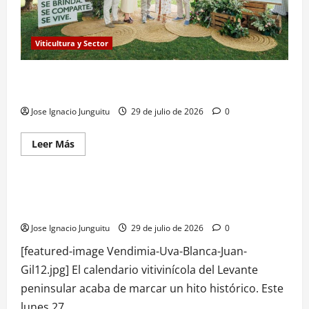
de
precision
para
posicionarse
en
Viticultura y Sector
el
mercado
internacional
Vinos ecológicos en Rioja: la revolución verde en
del
vino
ECOTARDEO
Jose Ignacio Junguitu
29 de julio de 2026
0
Leer
Leer Más
más
Viticultura y Sector
acerca
de
Vinos
ecológicos
Vendimia 2026 en la DOP Jumilla: el inicio más temprano de
en
su historia
Rioja:
la
Jose Ignacio Junguitu
29 de julio de 2026
0
revolución
verde
en
[featured-image Vendimia-Uva-Blanca-Juan-
ECOTARDEO
Gil12.jpg] El calendario vitivinícola del Levante
peninsular acaba de marcar un hito histórico. Este
lunes 27...