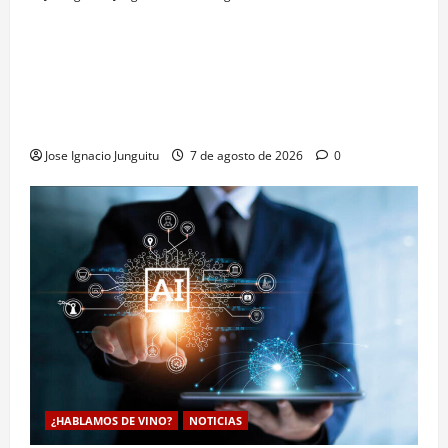
¿HABLAMOS DE VINO?
NOTICIAS
VINO
La microoxigenación hiperbárica enología
revoluciona la fermentación de la variedad
Monastrell para potenciar color y aromas sin alterar
el proceso
Jose Ignacio Junguitu
7 de agosto de 2026
0
¿HABLAMOS DE VINO?
NOTICIAS