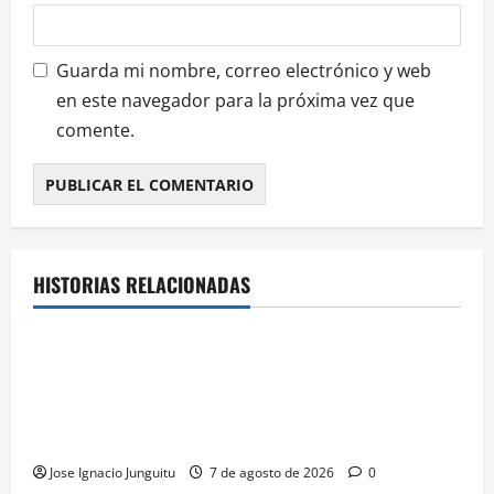
Guarda mi nombre, correo electrónico y web
en este navegador para la próxima vez que
comente.
HISTORIAS RELACIONADAS
¿HABLAMOS DE VINO?
NOTICIAS
VINO
La microoxigenación hiperbárica enología
revoluciona la fermentación de la variedad
Monastrell para potenciar color y aromas sin alterar
el proceso
Jose Ignacio Junguitu
7 de agosto de 2026
0