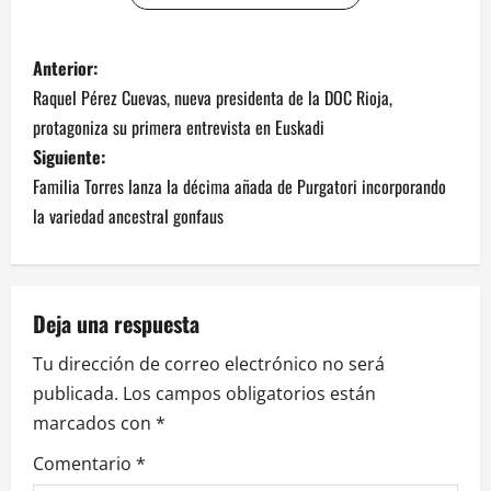
N
Anterior:
Raquel Pérez Cuevas, nueva presidenta de la DOC Rioja,
a
protagoniza su primera entrevista en Euskadi
v
Siguiente:
Familia Torres lanza la décima añada de Purgatori incorporando
e
la variedad ancestral gonfaus
g
a
Deja una respuesta
c
Tu dirección de correo electrónico no será
i
publicada.
Los campos obligatorios están
marcados con
*
ó
Comentario
*
n