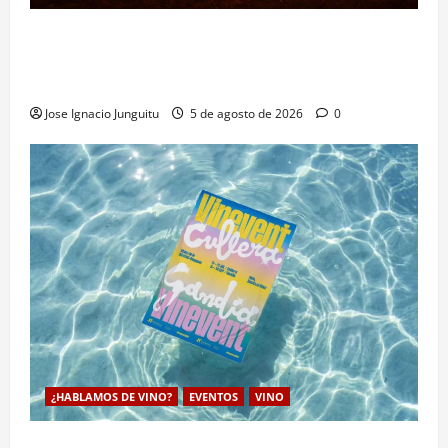
Las viñas resurgen como escudo de protección
territorial frente a la amenaza devastadora del
cambio climático
Jose Ignacio Junguitu
5 de agosto de 2026
0
¿HABLAMOS DE VINO?
EVENTOS
VINO
VINEVENT traslada los vinos de la DO Utiel-Requena