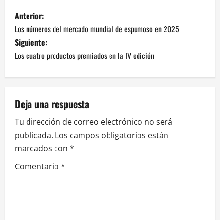
N
Anterior:
Los números del mercado mundial de espumoso en 2025
a
Siguiente:
v
Los cuatro productos premiados en la IV edición
e
g
Deja una respuesta
a
Tu dirección de correo electrónico no será
publicada.
Los campos obligatorios están
c
marcados con
*
i
Comentario
*
ó
n