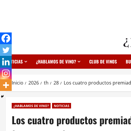
Saltar
al
contenido
NOTICIAS
¿HABLAMOS DE VINO?
CLUB DE VINOS
BU
Inicio
2026
th
28
Los cuatro productos premiado
¿HABLAMOS DE VINO?
NOTICIAS
Los cuatro productos premiad