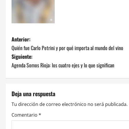
N
Anterior:
Quién fue Carlo Petrini y por qué importa al mundo del vino
a
Siguiente:
v
Agenda Somos Rioja: los cuatro ejes y lo que significan
e
g
Deja una respuesta
a
Tu dirección de correo electrónico no será publicada.
c
Comentario
*
i