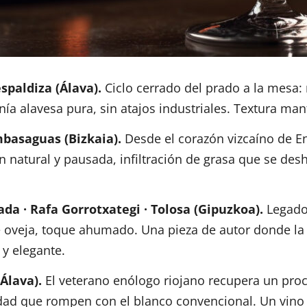
spaldiza (Álava).
Ciclo cerrado del prado a la mesa: 
ía alavesa pura, sin atajos industriales. Textura mant
basaguas (Bizkaia).
Desde el corazón vizcaíno de En
 natural y pausada, infiltración de grasa que se des
a · Rafa Gorrotxategi · Tolosa (Gipuzkoa).
Legado 
e oveja, toque ahumado. Una pieza de autor donde la
 y elegante.
(Álava).
El veterano enólogo riojano recupera un pro
jidad que rompen con el blanco convencional. Un vino 